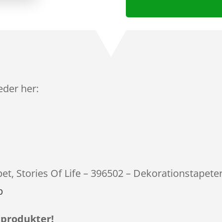
leder her:
pet, Stories Of Life – 396502 – Dekorationstapeter
p
 produkter!