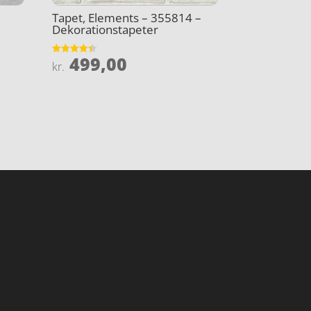
Tapet, Elements – 355814 –
Dekorationstapeter
499,00
Vurderet
kr.
4.4
ud af 5