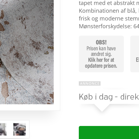
baseret på
tapet med et abstrakt m
kundebedø
Kombinationen af blå, 
mmelser
frisk og moderne stemn
Mønsterforskydelse: 6