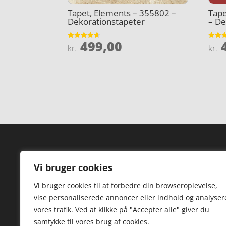
Tapet, Elements – 355802 –
Tape
Dekorationstapeter
– De
499,00
4
Vurderet
Vurder
kr.
kr.
4.6
4.7
ud af 5
ud af 
Forside
Hi
Vi bruger cookies
Varer
Hø
Vi bruger cookies til at forbedre din browseroplevelse,
Kontakt
St
vise personaliserede annoncer eller indhold og analyser
TV
vores trafik. Ved at klikke på "Accepter alle" giver du
samtykke til vores brug af cookies.
Hø