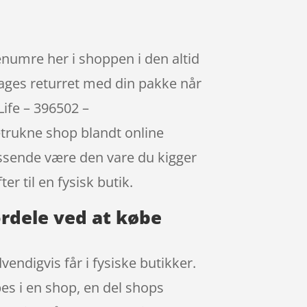
enumre her i shoppen i den altid
dages returret med din pakke når
Life – 396502 –
etrukne shop blandt online
passende være den vare du kigger
r til en fysisk butik.
ordele ved at købe
endigvis får i fysiske butikker.
es i en shop, en del shops