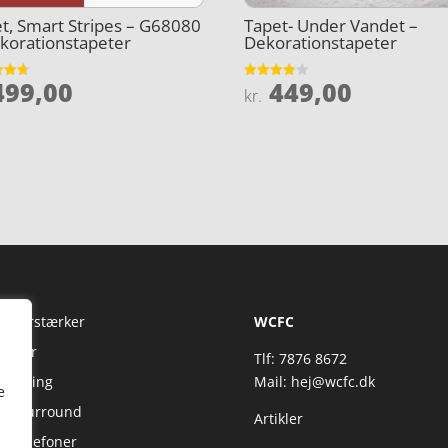
t, Smart Stripes – G68080
Tapet- Under Vandet –
korationstapeter
Dekorationstapeter
99,00
449,00
et
Vurderet
kr.
3.8
5
ud af 5
Fi Forstærker
WCFC
jtaler
Tlf: 7876 8672
reaming
Mail:
hej@wcfc.dk
e
 & Surround
Artikler
retelefoner