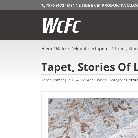
7876 8672 - DENNE SIDE ER ET PRODUKTKATAL
Hjem
/
Butik
/
Dekorationstapeter
/ Tapet, Stor
Tapet, Stories Of 
Varenummer (SKU):
49721455935826
Kategori:
Dekora