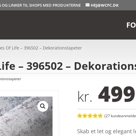
OG OG LINKER TIL SHOPS MED PRODUKTERNE
HEJ@WCFC.DK
FO
ies Of Life – 396502 – Dekorationstapeter
Life – 396502 – Dekoratio
tionstapeter
499
kr.
(
27
kundeanmeldel
Bedømt
som
4.7
Skab et let og elegant
ud af 5