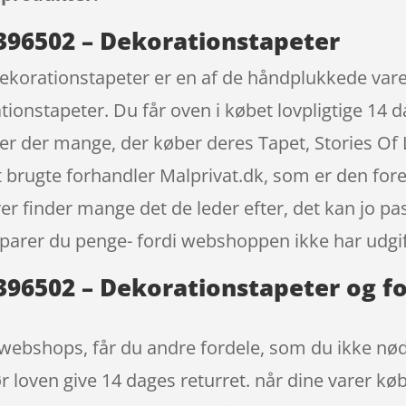
– 396502 – Dekorationstapeter
 Dekorationstapeter er en af de håndplukkede var
tionstapeter. Du får oven i købet lovpligtige 14 
er der mange, der køber deres Tapet, Stories Of 
 brugte forhandler Malprivat.dk, som er den for
rer finder mange det de leder efter, det kan jo 
sparer du penge- fordi webshoppen ikke har udgifte
– 396502 – Dekorationstapeter og f
webshops, får du andre fordele, som du ikke nødv
 loven give 14 dages returret. når dine varer køb