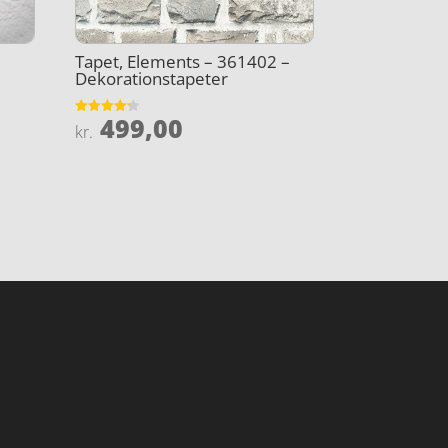
Tapet, Elements – 361402 –
Dekorationstapeter
499,00
Vurderet
kr.
4.2
ud af 5