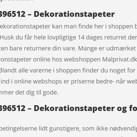
– 396512 – Dekorationstapeter
Dekorationstapeter kan man finde her i shoppen b
Husk du får hele lovpligtige 14 dages returret de
isten bare returnere din vare. Mange er udmærket 
tionstapeter online hos webshoppen Malprivat.dk
landt alle varerne i shoppen finder du noget for 
 ind i online webshops er priserne bedre- når 
mer det dig til gode.
– 396512 – Dekorationstapeter og f
etingelserne lidt gunstigere, som ikke nødvendig