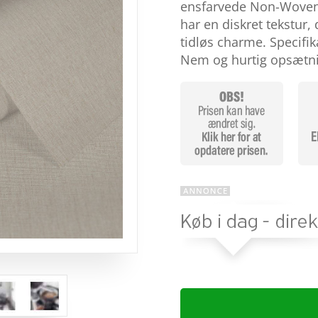
baseret
ensfarvede Non-Woven t
på
har en diskret tekstur,
kundebed
ømmels
tidløs charme. Specifi
er
Nem og hurtig opsætn