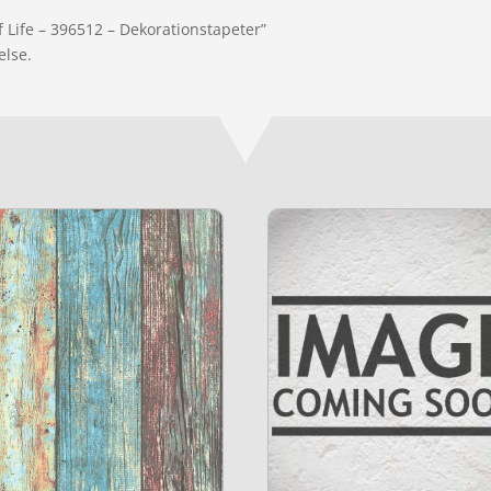
f Life – 396512 – Dekorationstapeter”
else.