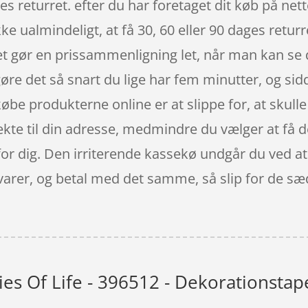
s returret. efter du har foretaget dit køb på nette
e ualmindeligt, at få 30, 60 eller 90 dages returr
t gør en prissammenligning let, når man kan se 
re det så snart du lige har fem minutter, og si
 købe produkterne online er at slippe for, at skul
te til din adresse, medmindre du vælger at få d
 for dig. Den irriterende kassekø undgår du ved a
 varer, og betal med det samme, så slip for de sæ
ies Of Life - 396512 - Dekorationstap