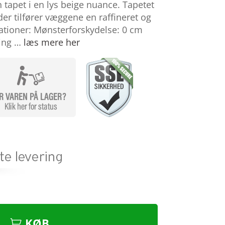
apet i en lys beige nuance. Tapetet
 der tilfører væggene en raffineret og
kationer: Mønsterforskydelse: 0 cm
ing …
læs mere her
KØB