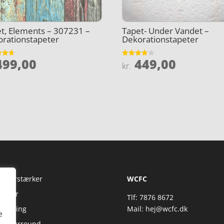
t, Elements – 307231 –
Tapet- Under Vandet –
rationstapeter
Dekorationstapeter
99,00
449,00
et
Vurderet
kr.
3.8
5
ud af 5
Fi Forstærker
WCFC
jtaler
Tlf: 7876 8672
reaming
Mail:
hej@wcfc.dk
e
 & Surround