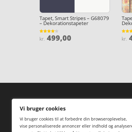
Tapet, Smart Stripes – G68079
Tape
– Dekorationstapeter
Deko
499,00
4
Vurderet
Vurder
kr.
kr.
4.1
4.7
ud af 5
ud af 
Forside
Hi
Vi bruger cookies
Varer
Hø
Vi bruger cookies til at forbedre din browseroplevelse,
Kontakt
St
vise personaliserede annoncer eller indhold og analyser
TV