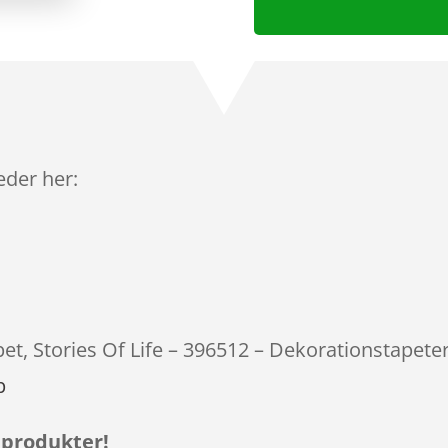
leder her:
pet, Stories Of Life – 396512 – Dekorationstapeter
p
 produkter!