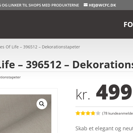
OG OG LINKER TIL SHOPS MED PRODUKTERNE
HEJ@WCFC.DK
FO
ies Of Life – 396512 – Dekorationstapeter
Life – 396512 – Dekoratio
tionstapeter
499
kr.
(
78
kundeanmeldel
Bedømt
som
3.8
Skab et elegant og neut
ud af 5