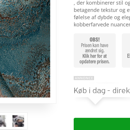
baseret
, der kombinerer stil 
på
betagende tekstur og e
kundebed
ømmelse
følelse af dybde og el
r
kobberfarvede nuancer t