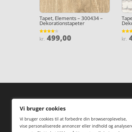
Tapet, Elements – 300434 –
Tape
Dekorationstapeter
Deko
499,00
4
Vurderet
Vurder
kr.
kr.
4.1
3.8
ud af 5
ud af 
Forside
Hi
Vi bruger cookies
Varer
Hø
Vi bruger cookies til at forbedre din browseroplevelse,
Kontakt
St
vise personaliserede annoncer eller indhold og analyser
TV