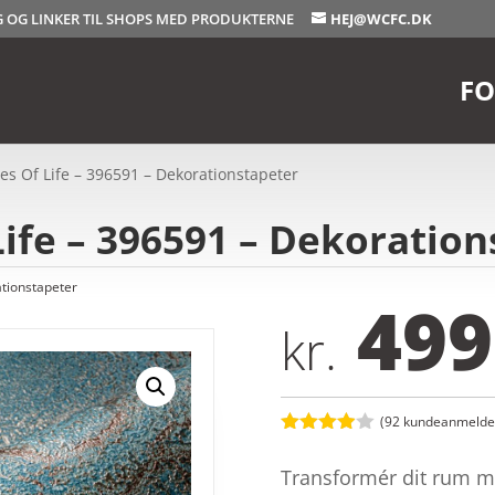
OG OG LINKER TIL SHOPS MED PRODUKTERNE
HEJ@WCFC.DK
FO
ies Of Life – 396591 – Dekorationstapeter
Life – 396591 – Dekoratio
tionstapeter
499
kr.
(
92
kundeanmeldel
Bedømt
som
3.9
Transformér dit rum m
ud af 5