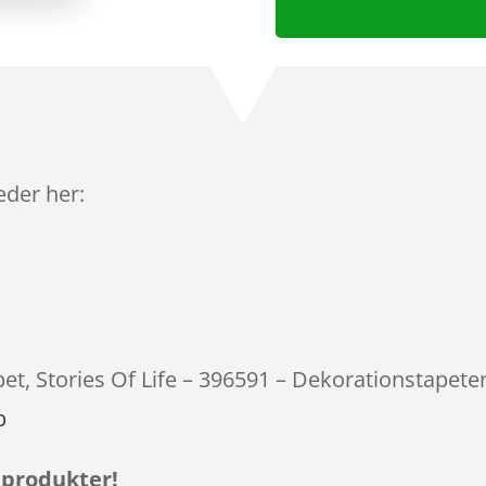
leder her:
pet, Stories Of Life – 396591 – Dekorationstapeter
p
 produkter!