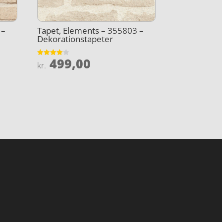
 –
Tapet, Elements – 355803 –
Dekorationstapeter
499,00
Vurderet
kr.
4
ud af 5