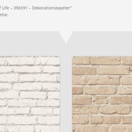
f Life – 396591 – Dekorationstapeter”
else.