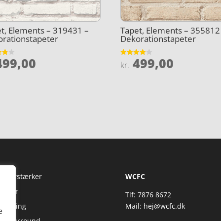
t, Elements – 319431 –
Tapet, Elements – 355812
rationstapeter
Dekorationstapeter
99,00
499,00
et
Vurderet
kr.
4
5
ud af 5
Fi Forstærker
WCFC
jtaler
Tlf: 7876 8672
reaming
Mail:
hej@wcfc.dk
e
 & Surround