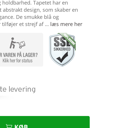
og holdbarhed. Tapetet har en
t abstrakt design, som skaber en
egance. De smukke blå og
ilføjer et strejf af …
læs mere her
KØB