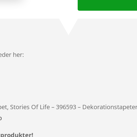
leder her:
pet, Stories Of Life – 396593 – Dekorationstapeter
p
 produkter!