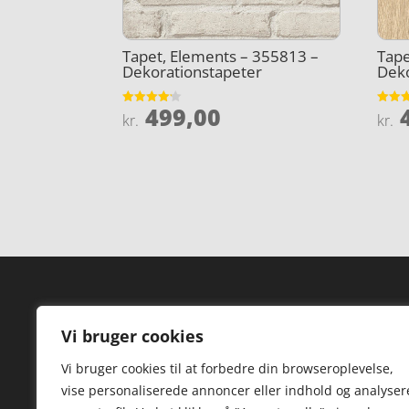
Tapet, Elements – 355813 –
Tape
Dekorationstapeter
Deko
499,00
4
Vurderet
Vurder
kr.
kr.
4.1
4.1
ud af 5
ud af 
Forside
Hi
Vi bruger cookies
Varer
Hø
Vi bruger cookies til at forbedre din browseroplevelse,
Kontakt
St
vise personaliserede annoncer eller indhold og analyser
TV