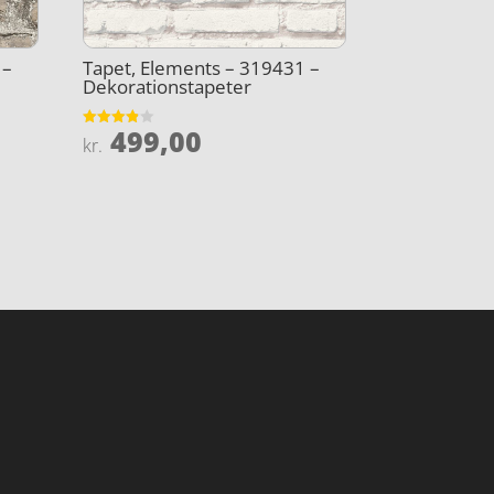
 –
Tapet, Elements – 319431 –
Dekorationstapeter
499,00
Vurderet
kr.
3.8
ud af 5