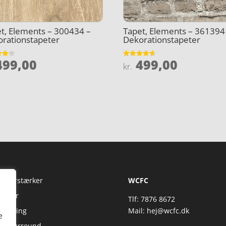
t, Elements – 300434 –
Tapet, Elements – 361394
rationstapeter
Dekorationstapeter
99,00
499,00
et
Vurderet
kr.
4.6
5
ud af 5
Fi Forstærker
WCFC
jtaler
Tlf: 7876 8672
reaming
Mail:
hej@wcfc.dk
e
 & Surround