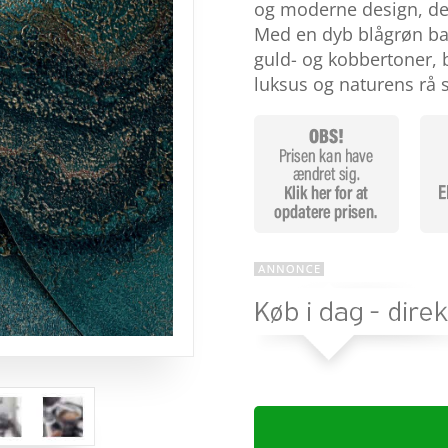
baseret på
og moderne design, de
kundebedøm
Med en dyb blågrøn bas
melser
guld- og kobbertoner, b
luksus og naturens rå