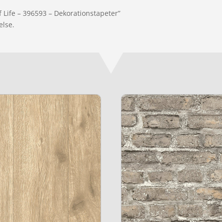
f Life – 396593 – Dekorationstapeter”
else.