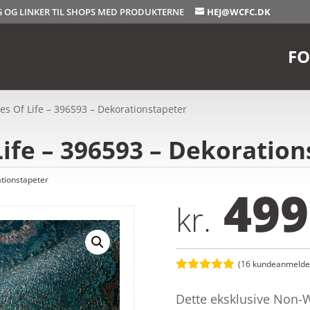
OG OG LINKER TIL SHOPS MED PRODUKTERNE
HEJ@WCFC.DK
FO
ies Of Life – 396593 – Dekorationstapeter
Life – 396593 – Dekoratio
tionstapeter
499
kr.
(
16
kundeanmeldel
Bedømt
som
5
ud
Dette eksklusive Non-W
af 5