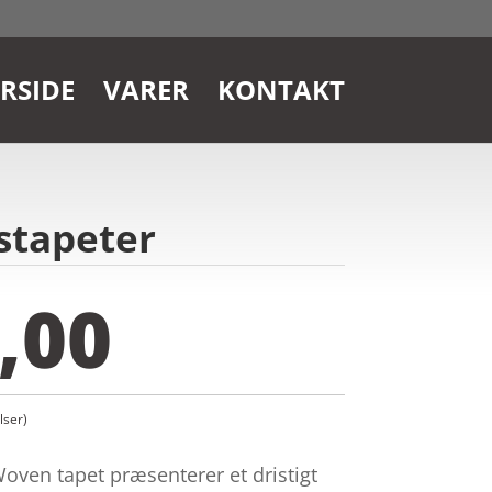
RSIDE
VARER
KONTAKT
nstapeter
,00
ser)
oven tapet præsenterer et dristigt