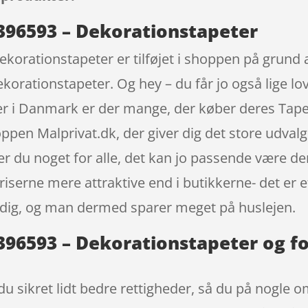
– 396593 – Dekorationstapeter
Dekorationstapeter er tilføjet i shoppen på grund 
korationstapeter. Og hey – du får jo også lige lov
Her i Danmark er der mange, der køber deres Tapet
pen Malprivat.dk, der giver dig det store udvalg 
er du noget for alle, det kan jo passende være den
iserne mere attraktive end i butikkerne- det er ef
ndig, og man dermed sparer meget på huslejen.
– 396593 – Dekorationstapeter og f
u sikret lidt bedre rettigheder, så du på nogle om