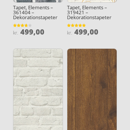
Tapet, Elements –
Tapet, Elements –
361404 –
319421 –
Dekorationstapeter
Dekorationstapeter
499,00
499,00
Vurderet
Vurderet
kr.
kr.
3.8
4.9
ud af 5
ud af 5