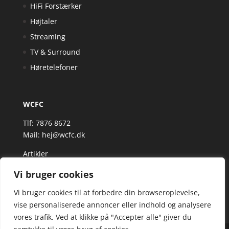
HiFi Forstærker
Højtaler
Streaming
TV & Surround
Høretelefoner
WCFC
Tlf: 7876 8672
Mail:
hej@wcfc.dk
Artikler
Vi bruger cookies
Vi bruger cookies til at forbedre din browseroplevelse,
vise personaliserede annoncer eller indhold og analysere
vores trafik. Ved at klikke på "Accepter alle" giver du