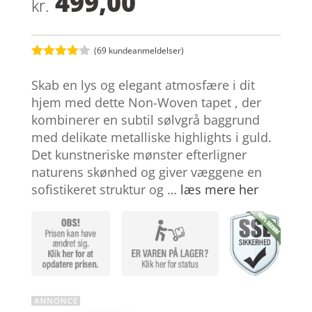
499,00
kr.
(
69
kundeanmeldelser)
Bedømt
som
4
Skab en lys og elegant atmosfære i dit
ud af 5
baseret
hjem med dette Non-Woven tapet , der
på
kombinerer en subtil sølvgrå baggrund
kundebed
ømmelse
med delikate metalliske highlights i guld.
r
Det kunstneriske mønster efterligner
naturens skønhed og giver væggene en
sofistikeret struktur og …
læs mere her