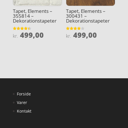
Tapet, Elements –
Tapet, Elements –
355814 –
300431 –
Dekorationstapeter
Dekorationstapeter
499,00
499,00
Vurderet
Vurderet
kr.
kr.
4.4
3.9
ud af 5
ud af 5
Forside
Varer
Kontakt