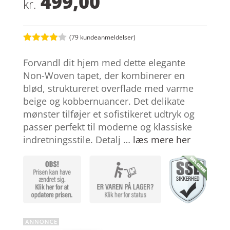
499,00
kr.
(
79
kundeanmeldelser)
Bedømt
som
3.9
Forvandl dit hjem med dette elegante
ud af 5
baseret
Non-Woven tapet, der kombinerer en
på
blød, struktureret overflade med varme
kundebed
ømmelse
beige og kobbernuancer. Det delikate
r
mønster tilføjer et sofistikeret udtryk og
passer perfekt til moderne og klassiske
indretningsstile. Detalj …
læs mere her