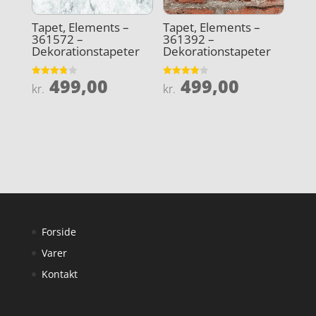
Tapet, Elements –
Tapet, Elements –
361572 –
361392 –
Dekorationstapeter
Dekorationstapeter
499,00
499,00
Vurderet
Vurderet
kr.
kr.
3.8
4
ud af 5
ud af 5
Forside
Varer
Kontakt