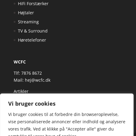
HiFi Forstærker
Højtaler
Streaming
TV & Surround
Høretelefoner
WCFC
Tlf: 7876 8672
Mail:
hej@wcfc.dk
Artikler
Vi bruger cookies
Vi bruger cookies til at forbedre din browseroplevelse,
vise personaliserede annoncer eller indhold og analysere
vores trafik. Ved at klikke på "Accepter alle" giver du