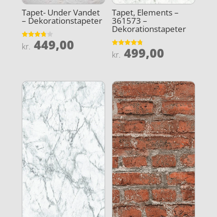
Tapet- Under Vandet
Tapet, Elements –
– Dekorationstapeter
361573 –
Dekorationstapeter
449,00
Vurderet
kr.
499,00
3.8
Vurderet
kr.
ud af 5
4.8
ud af 5