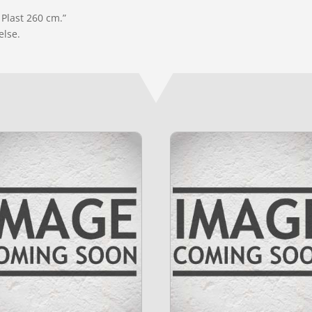
 Plast 260 cm.”
else.