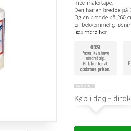
baseret på
med malertape.
kundebedøm
Den har en bredde på 
melser
Og en bredde på 260 c
En bekvemmelig løsning
læs mere her