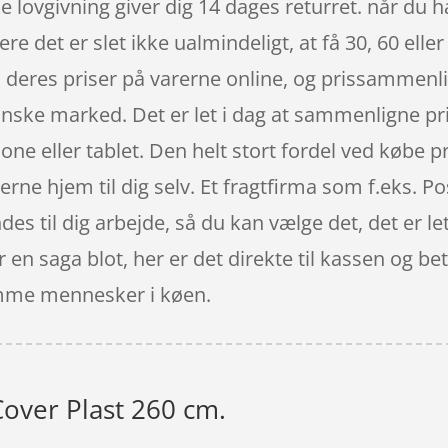
e lovgivning giver dig 14 dages returret. når du h
det er slet ikke ualmindeligt, at få 30, 60 eller 
 deres priser på varerne online, og prissammenlig
ke marked. Det er let i dag at sammenligne prise
eller tablet. Den helt stort fordel ved købe pro
erne hjem til dig selv. Et fragtfirma som f.eks. P
des til dig arbejde, så du kan vælge det, det er l
 en saga blot, her er det direkte til kassen og b
somme mennesker i køen.
Cover Plast 260 cm.