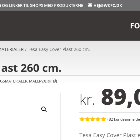
OG OG LINKER TIL SHOPS MED PRODUKTERNE
HEJ@WCFC.DK
FO
ATERIALER
/ Tesa Easy Cover Plast 260 cm.
last 260 cm.
GSMATERIALER
,
MALERVÆRKTØJ
89,
kr.
(
82
kundeanmeldel
Bedømt
som
4.9
Tesa Easy Cover Plast 
ud af 5