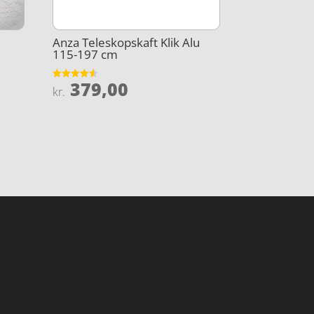
Anza Teleskopskaft Klik Alu
115-197 cm
379,00
Vurderet
kr.
4.5
ud af 5