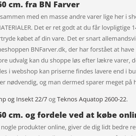
60 cm. fra BN Farver
s sammen med en masse andre varer lige her i sh
LER. Det er ret godt at du får lovpligtige 14 d
rtryde købet af din vare. Det er snart allemandsv
neshoppen BNFarver.dk, der har forstået at have d
ore udvalg kan du shoppe løs efter lækre varer, 
les i webshop kan priserne findes lavere end i but
ke er nødvendig, og man dermed sparer meget på h
mp og Insekt 22/7
og
Teknos Aquatop 2600-22
.
60 cm. og fordele ved at købe onl
t nogle produkter online, giver de dig lidt bedre r