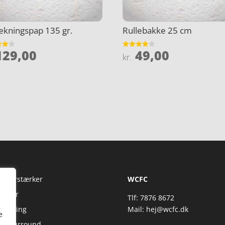
kningspap 135 gr.
Rullebakke 25 cm
29,00
49,00
et
Vurderet
kr.
3.8
5
ud af 5
Fi Forstærker
WCFC
jtaler
Tlf: 7876 8672
reaming
Mail:
hej@wcfc.dk
e
 & Surround