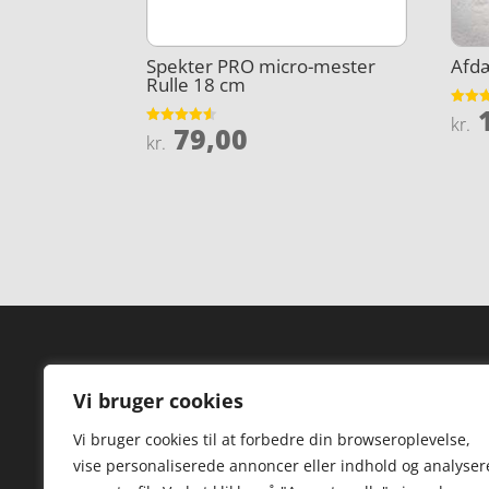
Spekter PRO micro-mester
Afdæ
Rulle 18 cm
1
Vurder
kr.
79,00
3.9
Vurderet
kr.
ud af 
4.5
ud af 5
Forside
Hi
Vi bruger cookies
Varer
Hø
Vi bruger cookies til at forbedre din browseroplevelse,
Kontakt
St
vise personaliserede annoncer eller indhold og analyser
TV