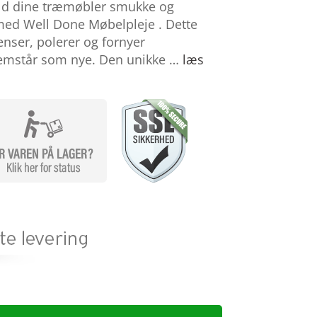
old dine træmøbler smukke og
med Well Done Møbelpleje . Dette
enser, polerer og fornyer
fremstår som nye. Den unikke …
læs