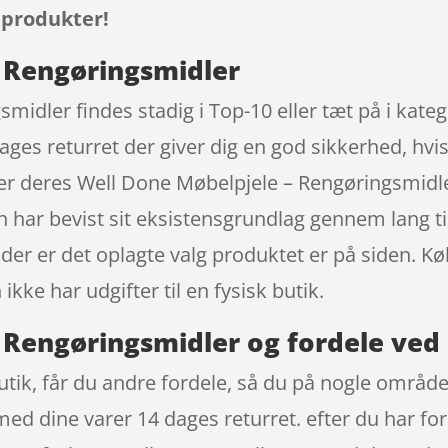
 produkter!
 Rengøringsmidler
midler findes stadig i Top-10 eller tæt på i kat
 dages returret der giver dig en god sikkerhed, hvis
øber deres Well Done Møbelpjele – Rengøringsmidl
n har bevist sit eksistensgrundlag gennem lang 
g der er det oplagte valg produktet er på siden. K
kke har udgifter til en fysisk butik.
 Rengøringsmidler og fordele ved 
ik, får du andre fordele, så du på nogle områder 
med dine varer 14 dages returret. efter du har for