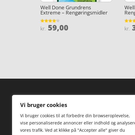
Well Done Grundrens
Wel
Extreme – Rengøringsmidler
Ren
59,00
3
Vurderet
Vurder
kr.
kr.
4.1
4.9
ud af 5
ud af 
Forside
Hi
Vi bruger cookies
Varer
Hø
Vi bruger cookies til at forbedre din browseroplevelse,
Kontakt
St
vise personaliserede annoncer eller indhold og analyser
TV
vores trafik. Ved at klikke på "Accepter alle" giver du