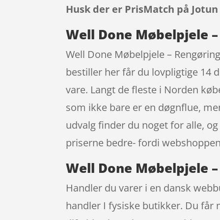
Husk der er PrisMatch på Jotun
Well Done Møbelpjele –
Well Done Møbelpjele – Rengørings
bestiller her får du lovpligtige 14
vare. Langt de fleste i Norden k
som ikke bare er en døgnflue, me
udvalg finder du noget for alle, o
priserne bedre- fordi webshoppen i
Well Done Møbelpjele –
Handler du varer i en dansk webbut
handler I fysiske butikker. Du får 