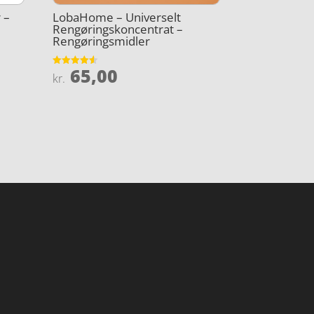
 –
LobaHome – Universelt
Rengøringskoncentrat –
Rengøringsmidler
65,00
Vurderet
kr.
4.5
ud af 5