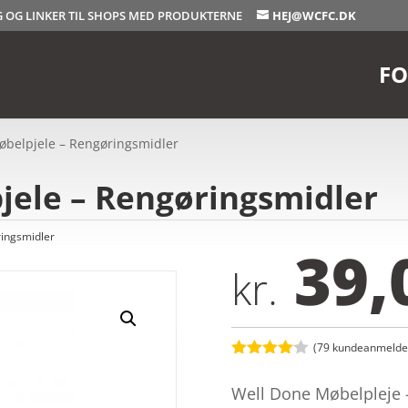
OG OG LINKER TIL SHOPS MED PRODUKTERNE
HEJ@WCFC.DK
FO
øbelpjele – Rengøringsmidler
jele – Rengøringsmidler
ingsmidler
39,
kr.
(
79
kundeanmeldel
Bedømt
som
4
Well Done Møbelpleje –
ud af 5