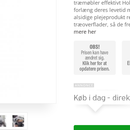
baseret
træmøbler effektivt H
på
forlæng deres levetid 
kundebed
ømmelse
alsidige plejeprodukt r
r
træoverflader, så de 
mere her