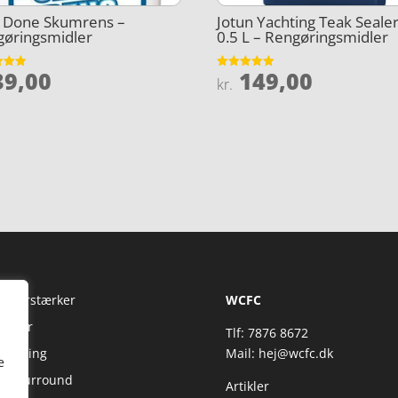
l Done Skumrens –
Jotun Yachting Teak Sealer
gøringsmidler
0.5 L – Rengøringsmidler
9,00
149,00
et
Vurderet
kr.
5
5
ud af 5
Fi Forstærker
WCFC
jtaler
Tlf: 7876 8672
reaming
Mail:
hej@wcfc.dk
e
 & Surround
Artikler