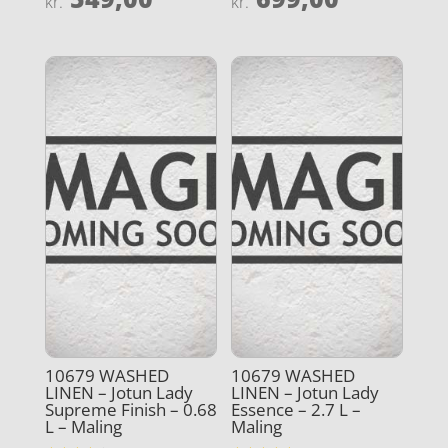
kr.
kr.
4.3
4.9
ud af 5
ud af 5
10679 WASHED
10679 WASHED
LINEN – Jotun Lady
LINEN – Jotun Lady
Supreme Finish – 0.68
Essence – 2.7 L –
L – Maling
Maling