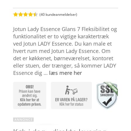
(
40
kundeanmeldelser)
Bedømt
som
4.4
Jotun Lady Essence Glans 7 Fleksibilitet og
ud af 5
baseret
funktionalitet er to vigtige karaktertræk
på
ved Jotun LADY Essence. Du kan male et
kundebedø
mmelser
hvert rum med Jotun Lady Essence. Om
det er køkkenet, børneværelset, kontoret
eller stuen, der trænger, så kommer LADY
Essence dig …
læs mere her