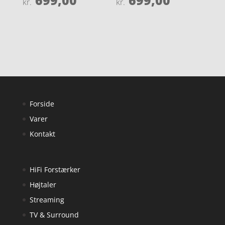
699,00
699,00
kr.
kr.
4
4.9
ud af 5
ud af 5
Forside
Varer
Kontakt
HiFi Forstærker
Højtaler
Streaming
TV & Surround