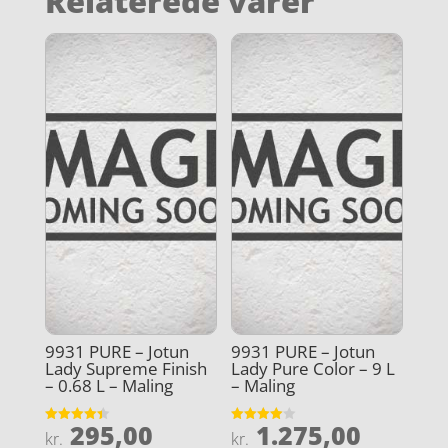
Relaterede varer
9931 PURE – Jotun
9931 PURE – Jotun
Lady Supreme Finish
Lady Pure Color – 9 L
– 0.68 L – Maling
– Maling
295,00
1.275,00
Vurderet
Vurderet
kr.
kr.
4.4
4