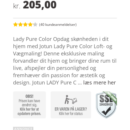
205,00
kr.
(
40
kundeanmeldelser)
Bedømt
som
4.1
Lady Pure Color Opdag skønheden i dit
ud af 5
baseret
hjem med Jotun Lady Pure Color Loft- og
på
Vægmaling! Denne eksklusive maling
kundebedø
mmelser
forvandler dit hjem og bringer dine rum til
live, afspejler din personlighed og
fremhæver din passion for æstetik og
design. Jotun LADY Pure C …
læs mere her