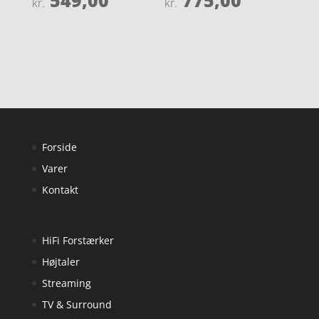
549,00
775,00
kr.
kr.
4.3
4.9
ud af 5
ud af 5
Forside
Varer
Kontakt
HiFi Forstærker
Højtaler
Streaming
TV & Surround