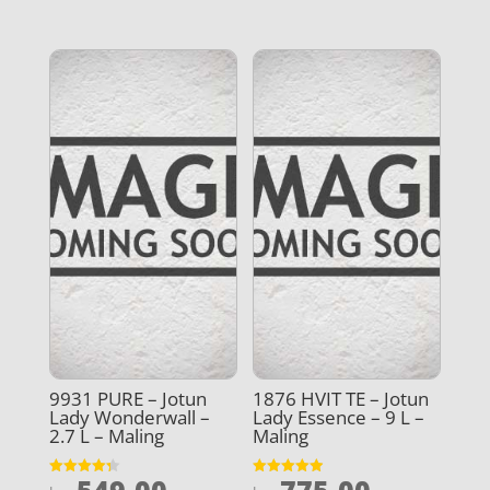
ud af 5
ud af 5
9931 PURE – Jotun
1876 HVIT TE – Jotun
Lady Wonderwall –
Lady Essence – 9 L –
2.7 L – Maling
Maling
Vurderet
Vurderet