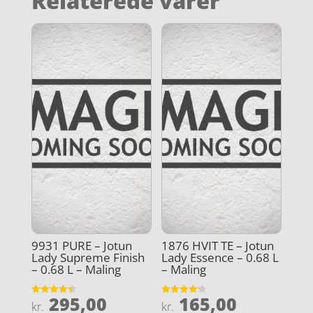
Relaterede varer
9931 PURE – Jotun
1876 HVIT TE – Jotun
Lady Supreme Finish
Lady Essence – 0.68 L
– 0.68 L – Maling
– Maling
295,00
165,00
Vurderet
Vurderet
kr.
kr.
4.4
4.2