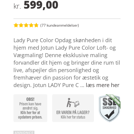
599,00
kr.
(
77
kundeanmeldelser)
Bedømt
som
4.7
Lady Pure Color Opdag skønheden i dit
ud af 5
baseret på
hjem med Jotun Lady Pure Color Loft- og
kundebedø
Vægmaling! Denne eksklusive maling
mmelser
forvandler dit hjem og bringer dine rum til
live, afspejler din personlighed og
fremhæver din passion for æstetik og
design. Jotun LADY Pure C …
læs mere her