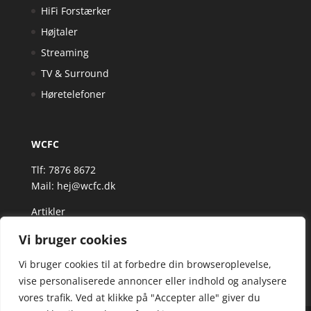
HiFi Forstærker
Højtaler
Streaming
TV & Surround
Høretelefoner
WCFC
Tlf: 7876 8672
Mail:
hej@wcfc.dk
Artikler
Vi bruger cookies
Vi bruger cookies til at forbedre din browseroplevelse,
vise personaliserede annoncer eller indhold og analysere
vores trafik. Ved at klikke på "Accepter alle" giver du