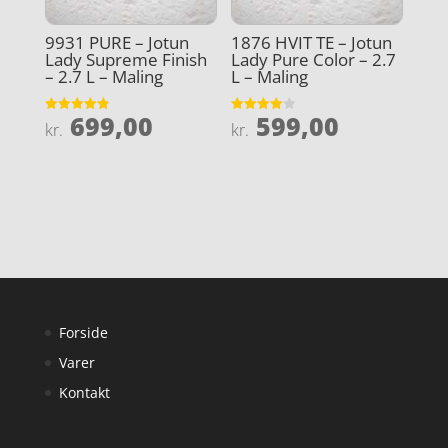
9931 PURE – Jotun
1876 HVIT TE – Jotun
Lady Supreme Finish
Lady Pure Color – 2.7
– 2.7 L – Maling
L – Maling
699,00
599,00
Vurderet
Vurderet
kr.
kr.
4.9
4
ud af 5
ud af 5
Forside
Varer
Kontakt