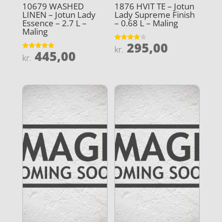
10679 WASHED
1876 HVIT TE – Jotun
LINEN – Jotun Lady
Lady Supreme Finish
Essence – 2.7 L –
– 0.68 L – Maling
Maling
295,00
Vurderet
kr.
445,00
3.9
Vurderet
kr.
ud af 5
4.9
ud af 5