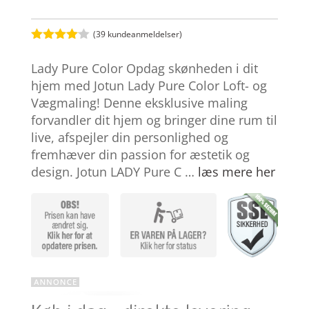
(
39
kundeanmeldelser)
Bedømt
som
4
Lady Pure Color Opdag skønheden i dit
ud af 5
baseret
hjem med Jotun Lady Pure Color Loft- og
på
Vægmaling! Denne eksklusive maling
kundebed
ømmelse
forvandler dit hjem og bringer dine rum til
r
live, afspejler din personlighed og
fremhæver din passion for æstetik og
design. Jotun LADY Pure C …
læs mere her