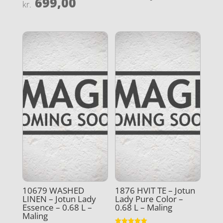
699,00
Vurderet
kr.
ud af 5
4.8
ud af 5
10679 WASHED
1876 HVIT TE – Jotun
LINEN – Jotun Lady
Lady Pure Color –
Essence – 0.68 L –
0.68 L – Maling
Maling