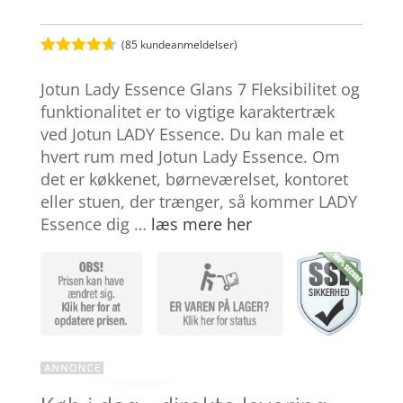
(
85
kundeanmeldelser)
Bedømt
som
4.6
Jotun Lady Essence Glans 7 Fleksibilitet og
ud af 5
baseret på
funktionalitet er to vigtige karaktertræk
kundebedø
ved Jotun LADY Essence. Du kan male et
mmelser
hvert rum med Jotun Lady Essence. Om
det er køkkenet, børneværelset, kontoret
eller stuen, der trænger, så kommer LADY
Essence dig …
læs mere her