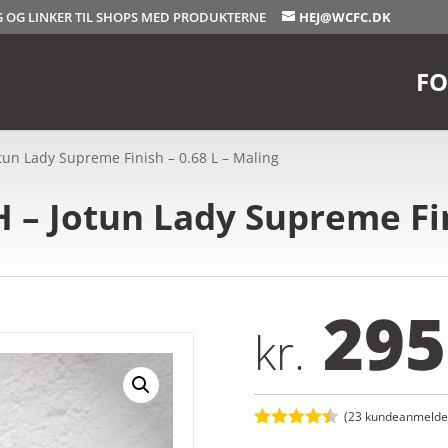
OG OG LINKER TIL SHOPS MED PRODUKTERNE
HEJ@WCFC.DK
FO
un Lady Supreme Finish – 0.68 L – Maling
– Jotun Lady Supreme Fini
295
kr.
(
23
kundeanmeldel
Bedømt