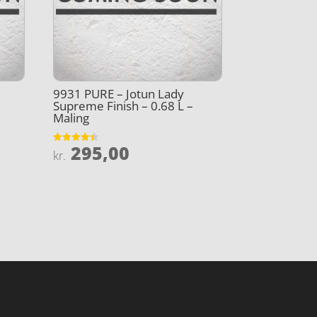
9931 PURE – Jotun Lady
Supreme Finish – 0.68 L –
Maling
295,00
Vurderet
kr.
4.4
ud af 5