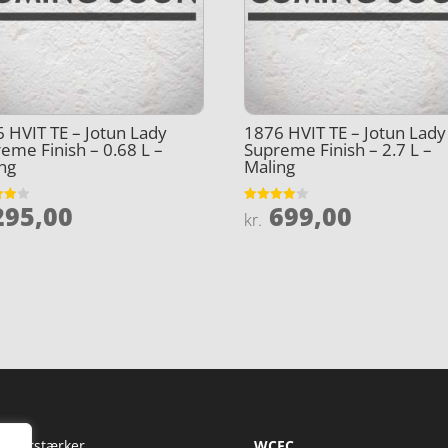
 HVIT TE – Jotun Lady
1876 HVIT TE – Jotun Lady
eme Finish – 0.68 L –
Supreme Finish – 2.7 L –
ng
Maling
95,00
699,00
et
Vurderet
kr.
4
5
ud af 5
Fi Forstærker
WCFC