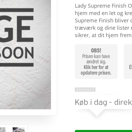
som
4.4
Lady Supreme Finish O
ud af 5
baseret
hjem med en let og krea
på
Supreme Finish bliver di
kundebedø
mmelser
træværk og dine lister
sikrer, at dit hjem fre