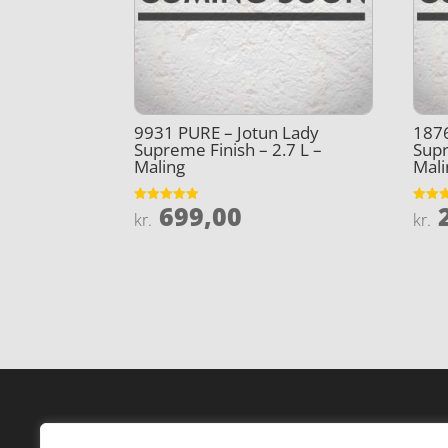
9931 PURE – Jotun Lady
1876
Supreme Finish – 2.7 L –
Supr
Maling
Mali
699,00
2
Vurderet
Vurder
kr.
kr.
4.9
3.9
ud af 5
ud af 
Forside
Hi