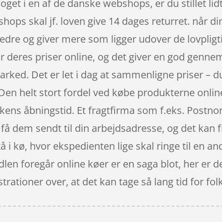
oget i en af de danske webshops, er du stillet li
shops skal jf. loven give 14 dages returret. når d
dre og giver mere som ligger udover de lovpligtig
 deres priser online, og det giver en god genne
ked. Det er let i dag at sammenligne priser – du
en helt stort fordel ved købe produkterne online 
kkens åbningstid. Et fragtfirma som f.eks. Postnor
å dem sendt til din arbejdsadresse, og det kan fr
 i kø, hvor ekspedienten lige skal ringe til en an
andlen foregår online køer er en saga blot, her er 
rationer over, at det kan tage så lang tid for fol