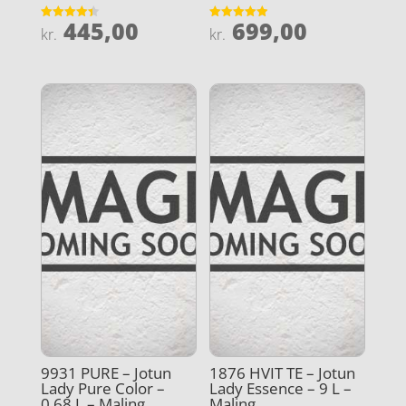
445,00
699,00
Vurderet
Vurderet
kr.
kr.
4.4
4.9
ud af 5
ud af 5
9931 PURE – Jotun
1876 HVIT TE – Jotun
Lady Pure Color –
Lady Essence – 9 L –
0.68 L – Maling
Maling