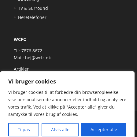
TV & Surround
Høretelefoner
WCFC
Tlf: 7876 8672
Mail:
hej@wcfc.dk
Artikler
Vi bruger cookies
Vi bruger cookies til at forbedre din browseroplevelse,
vise personaliserede annoncer eller indhold og analysere
vores trafik. Ved at klikke på "Accepter alle" giver du
samtykke til vores brug af cookies.
Wcfc.dk er siden, der samler et bredt udvalg af
spændende varer. Siden er et affiiliatesite, og nogle
Tilpas
Afvis alle
Accepter alle
links kan være affiliatelinks.