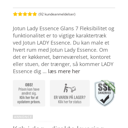
(
92
kundeanmeldelser)
Bedømt
som
4.9
Jotun Lady Essence Glans 7 Fleksibilitet og
ud af 5
baseret på
funktionalitet er to vigtige karaktertræk
kundebedøm
ved Jotun LADY Essence. Du kan male et
melser
hvert rum med Jotun Lady Essence. Om
det er køkkenet, børneværelset, kontoret
eller stuen, der trænger, så kommer LADY
Essence dig …
læs mere her