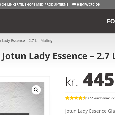
OG OG LINKER TIL SHOPS MED PRODUKTERNE
HEJ@WCFC.DK
FO
 Lady Essence – 2.7 L – Maling
 Jotun Lady Essence – 2.7 
445
kr.
(
72
kundeanmeldel
Bedømt
som
4.5
Jotun Lady Essence Glans
ud af 5