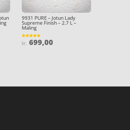
otun
9931 PURE – Jotun Lady
ing
Supreme Finish – 2.7 L –
Maling
699,00
Vurderet
kr.
4.9
ud af 5