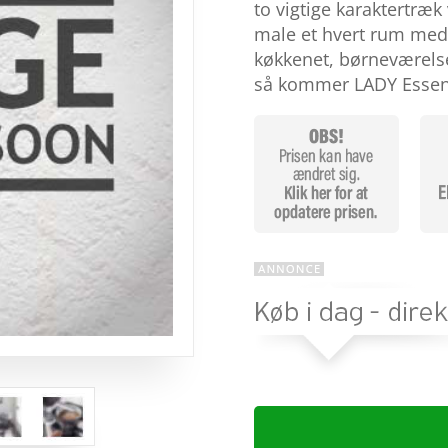
baseret
to vigtige karaktertræ
på
male et hvert rum med
kundebedø
mmelser
køkkenet, børneværelset
så kommer LADY Essen