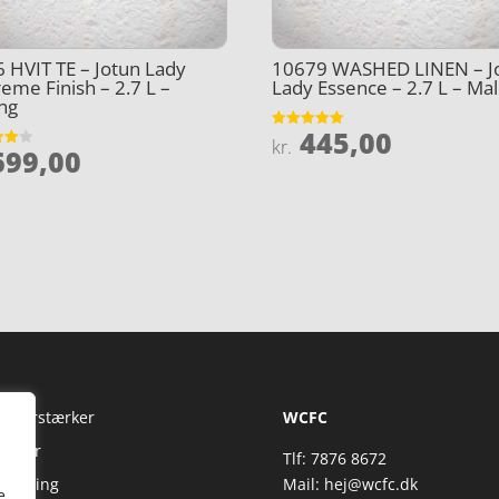
 HVIT TE – Jotun Lady
10679 WASHED LINEN – J
eme Finish – 2.7 L –
Lady Essence – 2.7 L – Mal
ng
445,00
Vurderet
kr.
99,00
4.9
et
ud af 5
5
Fi Forstærker
WCFC
jtaler
Tlf: 7876 8672
reaming
Mail:
hej@wcfc.dk
e