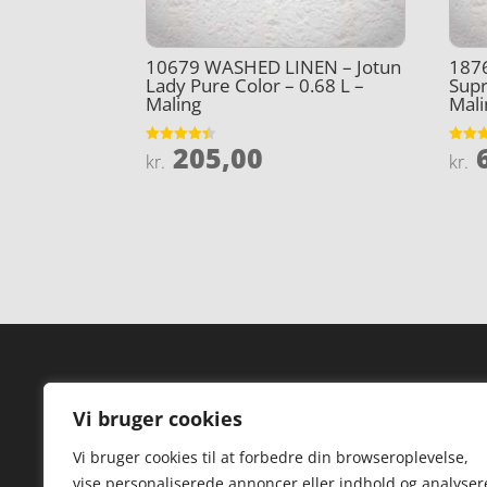
10679 WASHED LINEN – Jotun
1876
Lady Pure Color – 0.68 L –
Supr
Maling
Mali
205,00
6
Vurderet
Vurder
kr.
kr.
4.4
4
ud af 5
ud af 
Forside
Hi
Vi bruger cookies
Varer
Hø
Vi bruger cookies til at forbedre din browseroplevelse,
Kontakt
St
vise personaliserede annoncer eller indhold og analyser