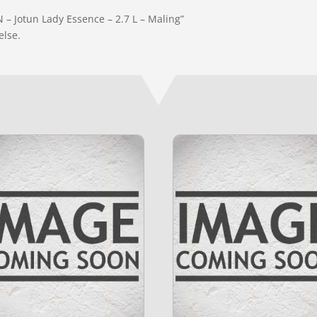
 – Jotun Lady Essence – 2.7 L – Maling”
else.