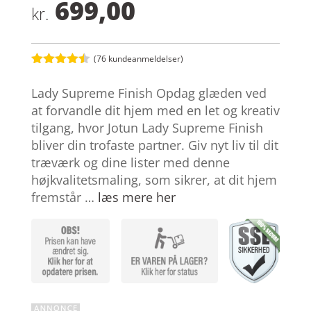
699,00
kr.
(
76
kundeanmeldelser)
Bedømt
som
4.4
Lady Supreme Finish Opdag glæden ved
ud af 5
baseret
at forvandle dit hjem med en let og kreativ
på
tilgang, hvor Jotun Lady Supreme Finish
kundebedø
mmelser
bliver din trofaste partner. Giv nyt liv til dit
træværk og dine lister med denne
højkvalitetsmaling, som sikrer, at dit hjem
fremstår …
læs mere her