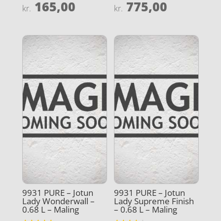
165,00
775,00
Vurderet
Vurderet
kr.
kr.
4.9
4.3
ud af 5
ud af 5
9931 PURE – Jotun
9931 PURE – Jotun
Lady Wonderwall –
Lady Supreme Finish
0.68 L – Maling
– 0.68 L – Maling