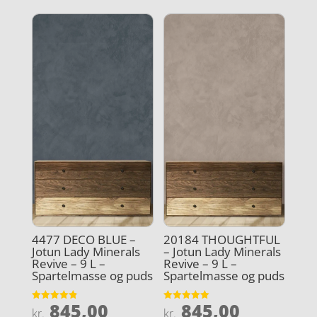
4477 DECO BLUE –
20184 THOUGHTFUL
Jotun Lady Minerals
– Jotun Lady Minerals
Revive – 9 L –
Revive – 9 L –
Spartelmasse og puds
Spartelmasse og puds
845,00
845,00
Vurderet
Vurderet
kr.
kr.
4.9
5