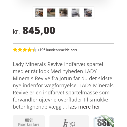
845,00
kr.
(
106
kundeanmeldelser)
Bedømt
som
4.4
Lady Minerals Revive Indfarvet spartel
ud af 5
baseret
med et råt look Med nyheden LADY
på
Minerals Revive fra Jotun får du det sidste
kundebedø
mmelser
nye indenfor vægfornyelse. LADY Minerals
Revive er en indfarvet spartelmasse som
forvandler ujævne overflader til smukke
betonlignende vægg …
læs mere her