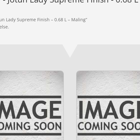
un Lady Supreme Finish – 0.68 L – Maling”
else.