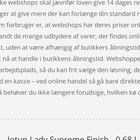
nske webshops skal jævnfør loven give 14 dages re
ger at give mere der kan forlænge din standard 
m forbruger er, at webshops har deres priser onl
blandt de mange udbydere af varer, der findes onl
t, uden at være afhængig af butikkers åbningstid
 at nå at handle i butikkens åbningstid. Webshop
n arbejdsplads, så du kan frit vælge den løsning, de
ved en kasse – ved online handel så gå bare direkt
behøver du ikke længere forudsige, hvilken kø der
- Jotun Lady Supreme Finish - 0.68 L 