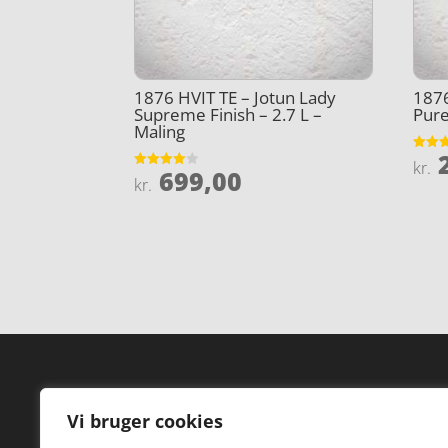
1876 HVIT TE – Jotun Lady
1876
Supreme Finish – 2.7 L –
Pure
Maling
2
Vurder
kr.
699,00
5
Vurderet
kr.
ud af 
4
ud af 5
Forside
Hi
Vi bruger cookies
Varer
Hø