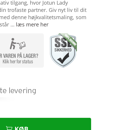
tiv tilgang, hvor Jotun Lady
n trofaste partner. Giv nyt liv til dit
 med denne højkvalitetsmaling, som
mstår …
læs mere her
KØB