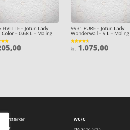
 HVIT TE – Jotun Lady
9931 PURE – Jotun Lady
 Color – 0.68 L – Maling
Wonderwall – 9 L – Maling
05,00
1.075,00
et
Vurderet
kr.
4.5
5
ud af 5
Fi Forstærker
WCFC
jtaler
Tlf: 7876 8672