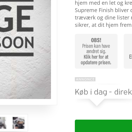
baseret på
hjem med en let og krea
kundebedø
Supreme Finish bliver di
mmelser
træværk og dine lister
sikrer, at dit hjem fre