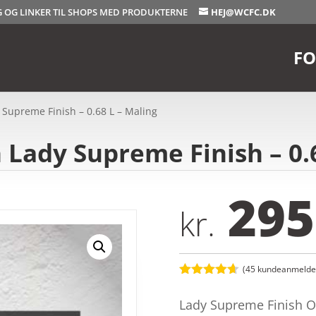
OG OG LINKER TIL SHOPS MED PRODUKTERNE
HEJ@WCFC.DK
FO
 Supreme Finish – 0.68 L – Maling
 Lady Supreme Finish – 0.
295
kr.
(
45
kundeanmeldel
Bedømt
som
4.6
Lady Supreme Finish O
ud af 5