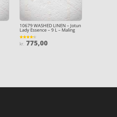
10679 WASHED LINEN – Jotun
Lady Essence – 9 L – Maling
775,00
Vurderet
kr.
4.3
ud af 5