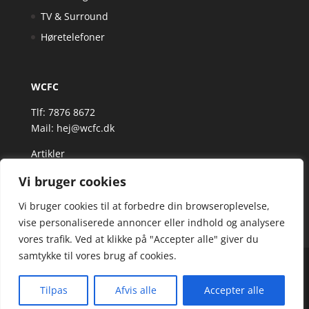
TV & Surround
Høretelefoner
WCFC
Tlf: 7876 8672
Mail:
hej@wcfc.dk
Artikler
Vi bruger cookies
Vi bruger cookies til at forbedre din browseroplevelse,
vise personaliserede annoncer eller indhold og analysere
vores trafik. Ved at klikke på "Accepter alle" giver du
samtykke til vores brug af cookies.
Wcfc.dk er siden, der samler et bredt udvalg af
spændende varer. Siden er et affiiliatesite, og nogle
Tilpas
Afvis alle
Accepter alle
links kan være affiliatelinks.