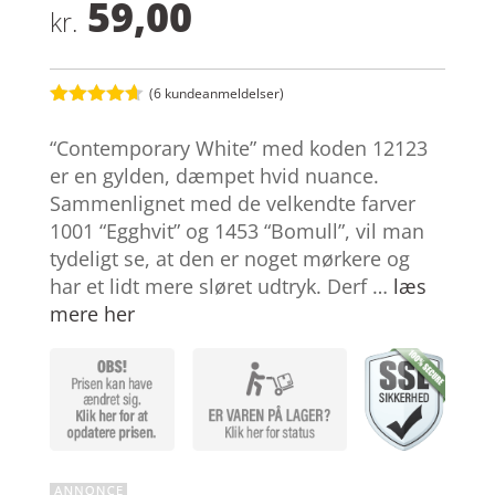
59,00
kr.
(
6
kundeanmeldelser)
Bedømt
som
4.6
“Contemporary White” med koden 12123
ud af 5
baseret på
er en gylden, dæmpet hvid nuance.
kundebedø
Sammenlignet med de velkendte farver
mmelser
1001 “Egghvit” og 1453 “Bomull”, vil man
tydeligt se, at den er noget mørkere og
har et lidt mere sløret udtryk. Derf …
læs
mere her