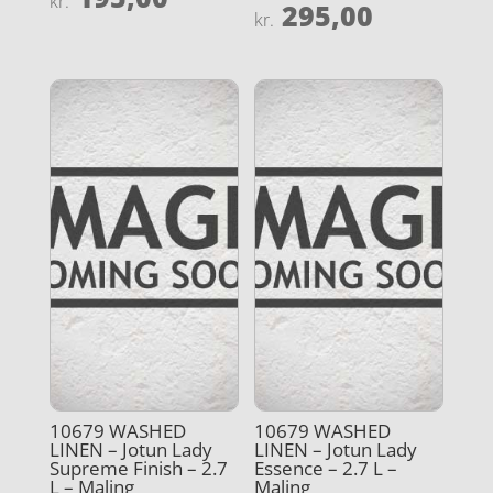
kr.
295,00
5
Vurderet
kr.
ud af 5
4.3
ud af 5
10679 WASHED
10679 WASHED
LINEN – Jotun Lady
LINEN – Jotun Lady
Supreme Finish – 2.7
Essence – 2.7 L –
L – Maling
Maling