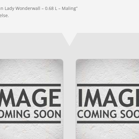
un Lady Wonderwall – 0.68 L – Maling”
else.