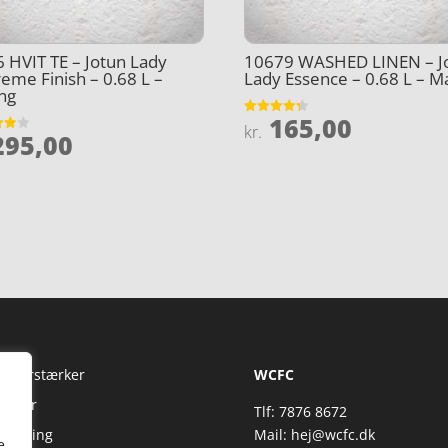
 HVIT TE – Jotun Lady
10679 WASHED LINEN – J
eme Finish – 0.68 L –
Lady Essence – 0.68 L – M
ng
165,00
Vurderet
kr.
95,00
4.3
et
ud af 5
5
Fi Forstærker
WCFC
jtaler
Tlf: 7876 8672
reaming
Mail:
hej@wcfc.dk
e