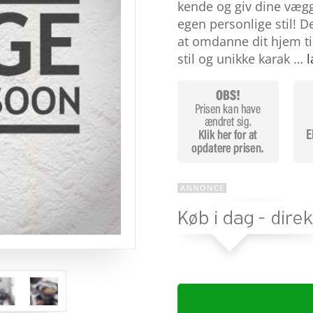
baseret
kende og giv dine vægge
på
egen personlige stil! 
kundebed
ømmels
at omdanne dit hjem til
er
stil og unikke karak …
l