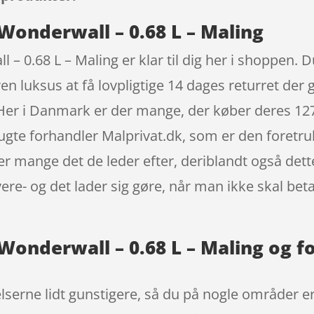
Wonderwall – 0.68 L – Maling
– 0.68 L – Maling er klar til dig her i shoppen. D
en luksus at få lovpligtige 14 dages returret der 
e. Her i Danmark er der mange, der køber deres 1
rugte forhandler Malprivat.dk, som er den foretr
er mange det de leder efter, deriblandt også dett
re- og det lader sig gøre, når man ikke skal bet
Wonderwall – 0.68 L – Maling og f
lserne lidt gunstigere, så du på nogle områder er