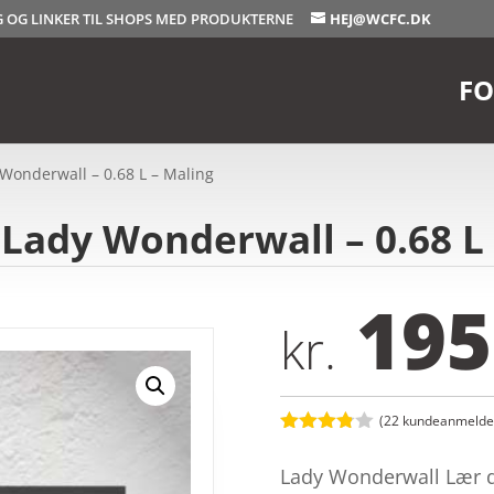
OG OG LINKER TIL SHOPS MED PRODUKTERNE
HEJ@WCFC.DK
FO
 Wonderwall – 0.68 L – Maling
 Lady Wonderwall – 0.68 L
195
kr.
(
22
kundeanmeldel
Bedømt
som
3.8
Lady Wonderwall Lær d
ud af 5