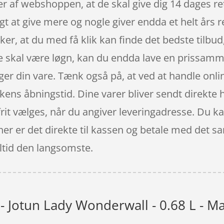
er af webshoppen, at de skal give dig 14 dages re
t at give mere og nogle giver endda et helt års r
ker, at du med få klik kan finde det bedste tilb
e skal være løgn, kan du endda lave en prissamme
ger din vare. Tænk også på, at ved at handle onlin
kens åbningstid. Dine varer bliver sendt direkte hj
 frit vælges, når du angiver leveringadresse. Du 
her er det direkte til kassen og betale med det s
altid den langsomste.
- Jotun Lady Wonderwall - 0.68 L - Ma