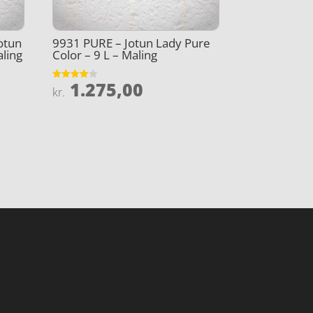
otun
9931 PURE – Jotun Lady Pure
aling
Color – 9 L – Maling
1.275,00
Vurderet
kr.
4
ud af 5