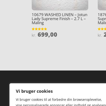
10679 WASHED LINEN – Jotun
1876
Lady Supreme Finish – 2.7 L –
Supr
Maling
Mali
699,00
2
Vurderet
Vurder
kr.
kr.
4.8
3.9
ud af 5
ud af 
Forside
Hi
Vi bruger cookies
Varer
Hø
Vi bruger cookies til at forbedre din browseroplevelse,
Kontakt
St
vise personaliserede annoncer eller indhold og analyser