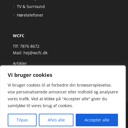
TV & Surround
Høretelefoner
WCFC
Tlf: 7876 8672
Mail:
hej@wcfc.dk
Artikler
Vi bruger cookies
Vi bruger cookies til at forbedre din browseroplevelse,
vise personaliserede annoncer eller indhold og analysere
vores trafik. Ved at klikke på "Accepter alle" giver du
samtykke til vores brug af cookies.
Wcfc.dk er siden, der samler et bredt udvalg af
spændende varer. Siden er et affiiliatesite, og nogle
Tilpas
Afvis alle
Accepter alle
links kan være affiliatelinks.