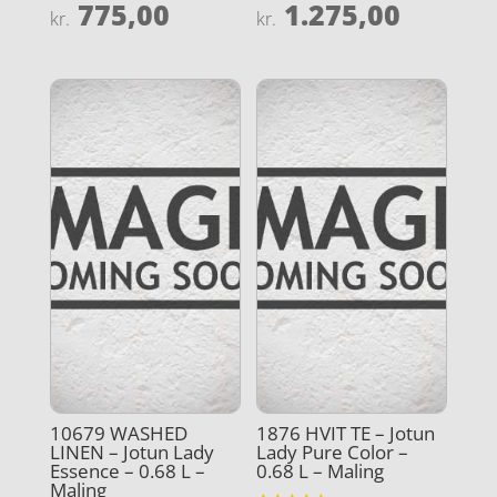
775,00
1.275,00
Vurderet
Vurderet
kr.
kr.
4.3
4
ud af 5
ud af 5
10679 WASHED
1876 HVIT TE – Jotun
LINEN – Jotun Lady
Lady Pure Color –
Essence – 0.68 L –
0.68 L – Maling
Maling