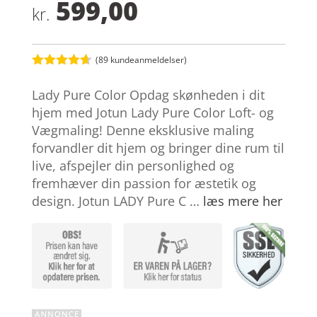
599,00
kr.
(
89
kundeanmeldelser)
Bedømt
som
4.6
Lady Pure Color Opdag skønheden i dit
ud af 5
baseret på
hjem med Jotun Lady Pure Color Loft- og
kundebedø
Vægmaling! Denne eksklusive maling
mmelser
forvandler dit hjem og bringer dine rum til
live, afspejler din personlighed og
fremhæver din passion for æstetik og
design. Jotun LADY Pure C …
læs mere her