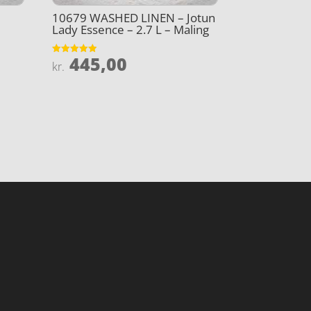
10679 WASHED LINEN – Jotun
Lady Essence – 2.7 L – Maling
445,00
Vurderet
kr.
4.9
ud af 5