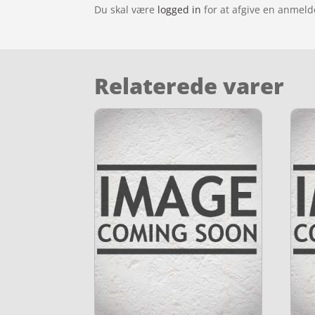
Du skal være
logged in
for at afgive en anmeld
Relaterede varer