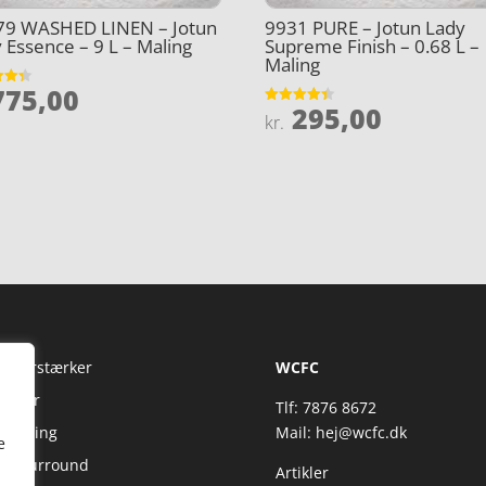
79 WASHED LINEN – Jotun
9931 PURE – Jotun Lady
 Essence – 9 L – Maling
Supreme Finish – 0.68 L –
Maling
75,00
et
295,00
Vurderet
kr.
5
4.4
ud af 5
Fi Forstærker
WCFC
jtaler
Tlf: 7876 8672
reaming
Mail:
hej@wcfc.dk
e
 & Surround
Artikler