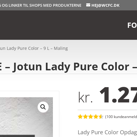
OG OG LINKER TIL SHOPS MED PRODUKTERNE
HEJ@WCFC.DK
FO
un Lady Pure Color – 9 L – Maling
– Jotun Lady Pure Color –
1.2
kr.
(
100
kundeanmelde
Bedømt
som
4.5
Lady Pure Color Opdag
ud af 5