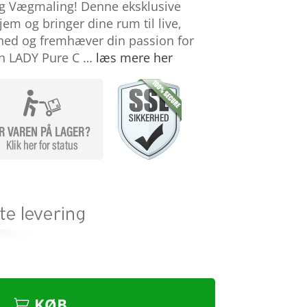
og Vægmaling! Denne eksklusive
jem og bringer dine rum til live,
ghed og fremhæver din passion for
un LADY Pure C …
læs mere her
KØB