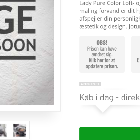
baseret
Lady Pure Color Loft- 
på
maling forvandler dit h
kundebedø
mmelser
afspejler din personli
æstetik og design. Jot