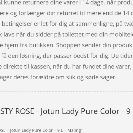
kal kunne returnere dine varer i 14 dage. når prod
e og forlænger din returret til mere end de 14 d
betingelser er let for dig at sammenligne, på tv
 lave når du sidder på toilettet med din mobiltel
rne hjem fra butikken. Shoppen sender din produkte
 få den løsning, der passer bedst for dig. De tider
e direkte til kassen, når du har fundet dine vare
ager deres forældre om slik og søde sager.
TY ROSE - Jotun Lady Pure Color - 9 
E – Jotun Lady Pure Color – 9 L – Maling”