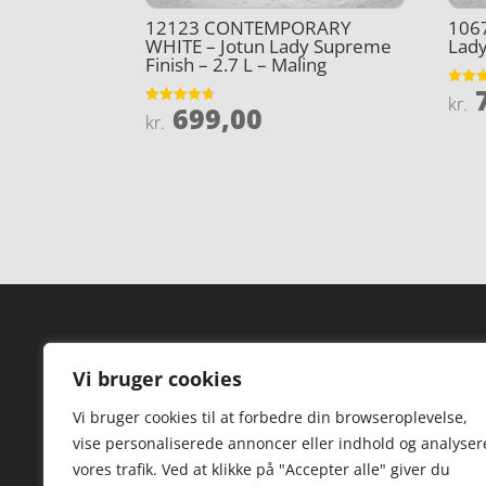
12123 CONTEMPORARY
106
WHITE – Jotun Lady Supreme
Lady
Finish – 2.7 L – Maling
7
Vurder
kr.
699,00
4.3
Vurderet
kr.
ud af 
4.7
ud af 5
Forside
Hi
Vi bruger cookies
Varer
Hø
Vi bruger cookies til at forbedre din browseroplevelse,
Kontakt
St
vise personaliserede annoncer eller indhold og analyser
TV
vores trafik. Ved at klikke på "Accepter alle" giver du