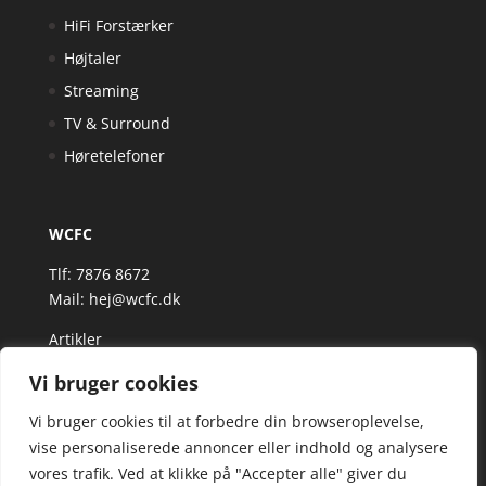
HiFi Forstærker
Højtaler
Streaming
TV & Surround
Høretelefoner
WCFC
Tlf: 7876 8672
Mail:
hej@wcfc.dk
Artikler
Vi bruger cookies
Vi bruger cookies til at forbedre din browseroplevelse,
vise personaliserede annoncer eller indhold og analysere
vores trafik. Ved at klikke på "Accepter alle" giver du