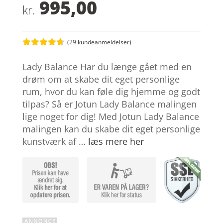
995,00
kr.
(
29
kundeanmeldelser)
Bedømt
som
4.6
Lady Balance Har du længe gået med en
ud af 5
baseret på
drøm om at skabe dit eget personlige
kundebedø
rum, hvor du kan føle dig hjemme og godt
mmelser
tilpas? Så er Jotun Lady Balance malingen
lige noget for dig! Med Jotun Lady Balance
malingen kan du skabe dit eget personlige
kunstværk af …
læs mere her