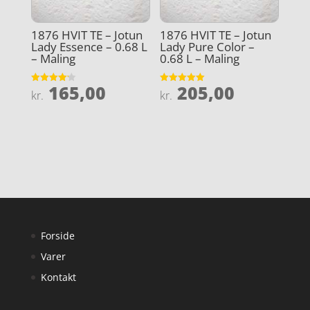
1876 HVIT TE – Jotun
1876 HVIT TE – Jotun
Lady Essence – 0.68 L
Lady Pure Color –
– Maling
0.68 L – Maling
165,00
205,00
Vurderet
Vurderet
kr.
kr.
4.2
5
ud af 5
ud af 5
Forside
Varer
Kontakt