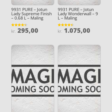
9931 PURE – Jotun
9931 PURE – Jotun
Lady Supreme Finish
Lady Wonderwall – 9
– 0.68 L – Maling
L – Maling
295,00
1.075,00
Vurderet
Vurderet
kr.
kr.
4.4
4.5
ud af 5
ud af 5