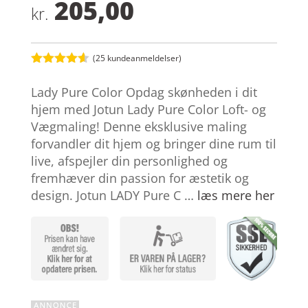
205,00
kr.
(
25
kundeanmeldelser)
Bedømt
som
4.5
Lady Pure Color Opdag skønheden i dit
ud af 5
baseret
hjem med Jotun Lady Pure Color Loft- og
på
Vægmaling! Denne eksklusive maling
kundebedø
mmelser
forvandler dit hjem og bringer dine rum til
live, afspejler din personlighed og
fremhæver din passion for æstetik og
design. Jotun LADY Pure C …
læs mere her