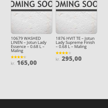
10679 WASHED
1876 HVIT TE – Jotun
LINEN – Jotun Lady
Lady Supreme Finish
Essence – 0.68 L –
– 0.68 L – Maling
Maling
295,00
Vurderet
kr.
165,00
3.9
Vurderet
kr.
ud af 5
4.3
ud af 5