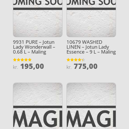
9931 PURE – Jotun
10679 WASHED
Lady Wonderwall –
LINEN – Jotun Lady
0.68 L – Maling
Essence – 9 L – Maling
195,00
775,00
Vurderet
Vurderet
kr.
kr.
5
4.3
ud af 5
ud af 5