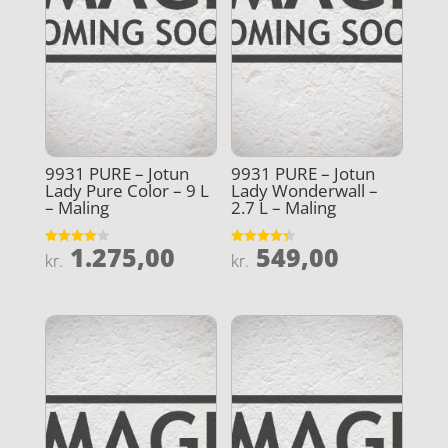
9931 PURE – Jotun
9931 PURE – Jotun
Lady Pure Color – 9 L
Lady Wonderwall –
– Maling
2.7 L – Maling
1.275,00
549,00
Vurderet
Vurderet
kr.
kr.
4
4.3
ud af 5
ud af 5