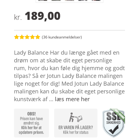
189,00
kr.
(
36
kundeanmeldelser)
Bedømt
som
4.9
Lady Balance Har du længe gået med en
ud af 5
baseret på
drøm om at skabe dit eget personlige
kundebedøm
rum, hvor du kan føle dig hjemme og godt
melser
tilpas? Så er Jotun Lady Balance malingen
lige noget for dig! Med Jotun Lady Balance
malingen kan du skabe dit eget personlige
kunstværk af …
læs mere her