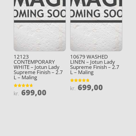
12123
10679 WASHED
CONTEMPORARY
LINEN – Jotun Lady
WHITE – Jotun Lady
Supreme Finish – 2.7
Supreme Finish – 2.7
L – Maling
L – Maling
699,00
Vurderet
kr.
699,00
4.8
Vurderet
kr.
ud af 5
4.7
ud af 5