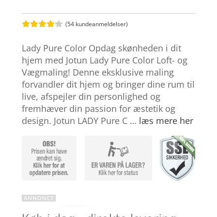
(
54
kundeanmeldelser)
Bedømt
som
4.1
Lady Pure Color Opdag skønheden i dit
ud af 5
baseret
hjem med Jotun Lady Pure Color Loft- og
på
Vægmaling! Denne eksklusive maling
kundebedø
mmelser
forvandler dit hjem og bringer dine rum til
live, afspejler din personlighed og
fremhæver din passion for æstetik og
design. Jotun LADY Pure C …
læs mere her