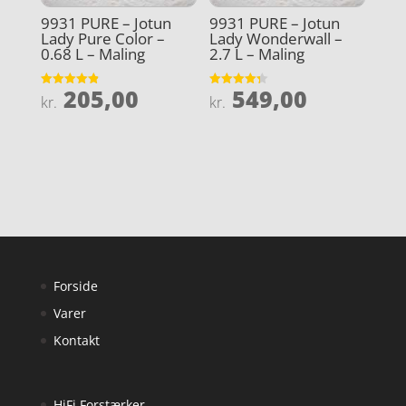
9931 PURE – Jotun
9931 PURE – Jotun
Lady Pure Color –
Lady Wonderwall –
0.68 L – Maling
2.7 L – Maling
205,00
549,00
Vurderet
Vurderet
kr.
kr.
4.9
4.3
ud af 5
ud af 5
Forside
Varer
Kontakt
HiFi Forstærker