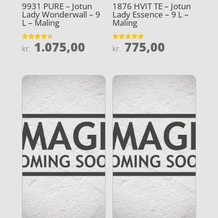
9931 PURE – Jotun
1876 HVIT TE – Jotun
Lady Wonderwall – 9
Lady Essence – 9 L –
L – Maling
Maling
1.075,00
775,00
Vurderet
Vurderet
kr.
kr.
4.5
4.9
ud af 5
ud af 5