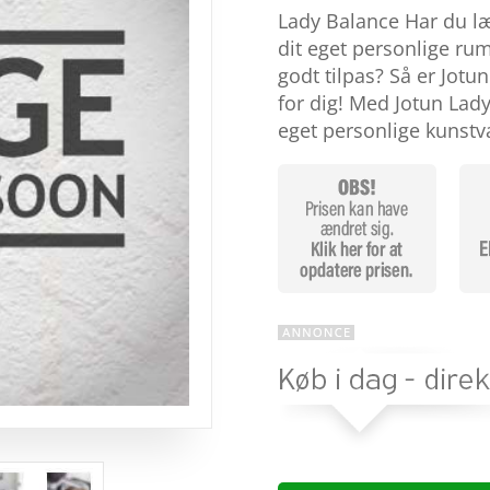
som
4.7
Lady Balance Har du l
ud af 5
baseret på
dit eget personlige ru
kundebedø
godt tilpas? Så er Jotu
mmelser
for dig! Med Jotun Lad
eget personlige kunst