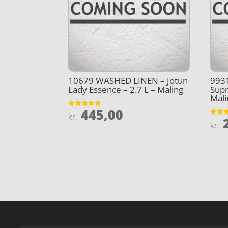
10679 WASHED LINEN – Jotun
9931
Lady Essence – 2.7 L – Maling
Supr
Mali
445,00
Vurderet
kr.
2
4.9
Vurder
kr.
ud af 5
4.4
ud af 