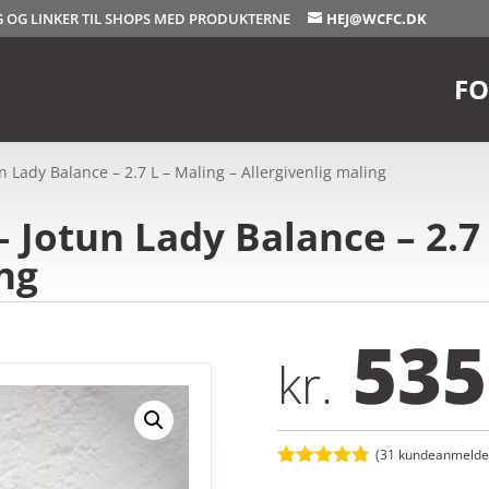
OG OG LINKER TIL SHOPS MED PRODUKTERNE
HEJ@WCFC.DK
FO
 Lady Balance – 2.7 L – Maling – Allergivenlig maling
 Jotun Lady Balance – 2.7 
ing
535
kr.
(
31
kundeanmeldel
Bedømt