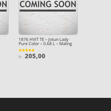
1876 HVIT TE – Jotun Lady
Pure Color – 0.68 L – Maling
205,00
Vurderet
kr.
5
ud af 5