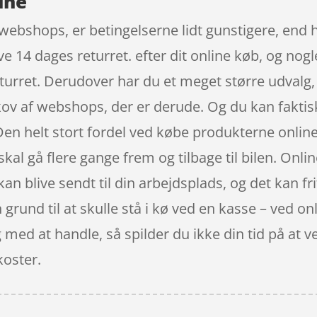
ine
webshops, er betingelserne lidt gunstigere, end hv
e 14 dages returret. efter dit online køb, og nog
turret. Derudover har du et meget større udvalg, o
kov af webshops, der er derude. Og du kan faktis
Den helt stort fordel ved købe produkterne online 
kal gå flere gange frem og tilbage til bilen. Onli
 kan blive sendt til din arbejdsplads, og det kan f
 grund til at skulle stå i kø ved en kasse – ved o
g med at handle, så spilder du ikke din tid på at v
koster.