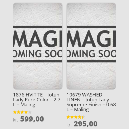
1876 HVIT TE – Jotun
10679 WASHED
Lady Pure Color – 2.7
LINEN – Jotun Lady
L – Maling
Supreme Finish – 0.68
L – Maling
599,00
Vurderet
kr.
295,00
4
Vurderet
kr.
ud af 5
4.3