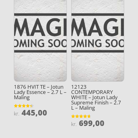
1876 HVIT TE – Jotun
12123
Lady Essence – 2.7 L –
CONTEMPORARY
Maling
WHITE – Jotun Lady
Supreme Finish – 2.7
L – Maling
445,00
Vurderet
kr.
4.4
ud af 5
699,00
Vurderet
kr.
4.7
ud af 5