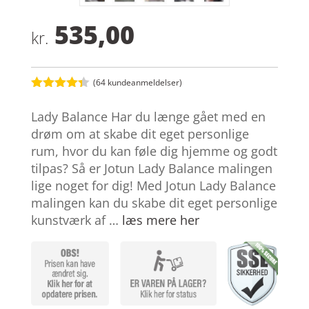
535,00
kr.
(
64
kundeanmeldelser)
Bedømt
som
4.3
Lady Balance Har du længe gået med en
ud af 5
baseret
drøm om at skabe dit eget personlige
på
rum, hvor du kan føle dig hjemme og godt
kundebedø
mmelser
tilpas? Så er Jotun Lady Balance malingen
lige noget for dig! Med Jotun Lady Balance
malingen kan du skabe dit eget personlige
kunstværk af …
læs mere her