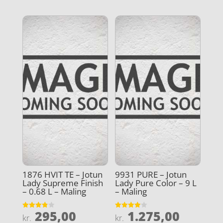
1876 HVIT TE – Jotun
9931 PURE – Jotun
Lady Supreme Finish
Lady Pure Color – 9 L
– 0.68 L – Maling
– Maling
295,00
1.275,00
Vurderet
Vurderet
kr.
kr.
3.9
4