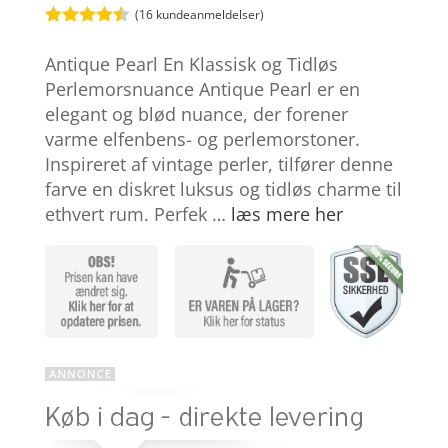
(
16
kundeanmeldelser)
Bedømt
som
4.4
Antique Pearl En Klassisk og Tidløs
ud af 5
baseret
Perlemorsnuance Antique Pearl er en
på
elegant og blød nuance, der forener
kundebedø
mmelser
varme elfenbens- og perlemorstoner.
Inspireret af vintage perler, tilfører denne
farve en diskret luksus og tidløs charme til
ethvert rum. Perfek …
læs mere her