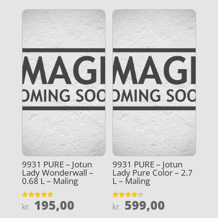
9931 PURE – Jotun
9931 PURE – Jotun
Lady Wonderwall –
Lady Pure Color – 2.7
0.68 L – Maling
L – Maling
195,00
599,00
Vurderet
Vurderet
kr.
kr.
5
4.3
ud af 5
ud af 5