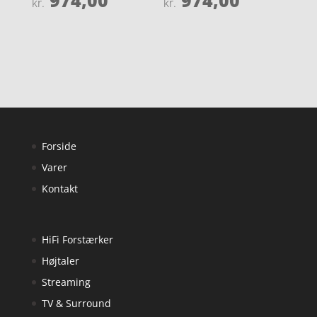
974,00
974,00
kr.
kr.
4.9
3.8
ud af 5
ud af 5
Forside
Varer
Kontakt
HiFi Forstærker
Højtaler
Streaming
TV & Surround