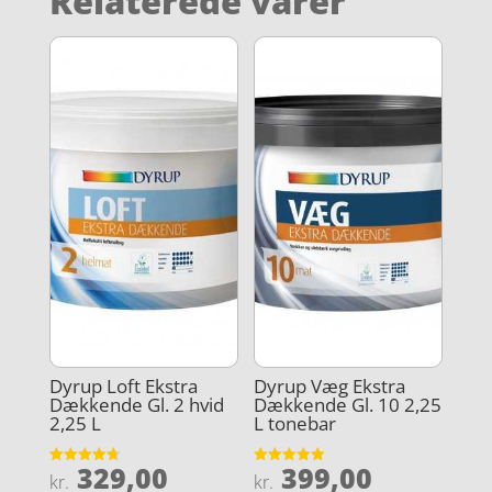
Relaterede varer
Dyrup Loft Ekstra
Dyrup Væg Ekstra
Dækkende Gl. 2 hvid
Dækkende Gl. 10 2,25
2,25 L
L tonebar
329,00
399,00
Vurderet
Vurderet
kr.
kr.
4.7
4.9