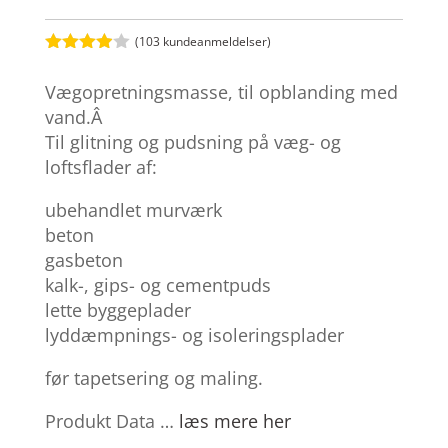
(
103
kundeanmeldelser)
Bedømt
som
3.9
Vægopretningsmasse, til opblanding med
ud af 5
baseret
vand.Â
på
Til glitning og pudsning på væg- og
kundebed
ømmelse
loftsflader af:
r
ubehandlet murværk
beton
gasbeton
kalk-, gips- og cementpuds
lette byggeplader
lyddæmpnings- og isoleringsplader
før tapetsering og maling.
Produkt Data …
læs mere her