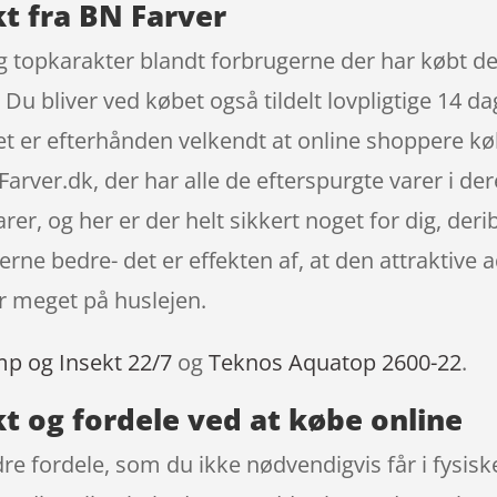
t fra BN Farver
g topkarakter blandt forbrugerne der har købt den
 bliver ved købet også tildelt lovpligtige 14 dag
 Det er efterhånden velkendt at online shoppere k
rver.dk, der har alle de efterspurgte varer i der
arer, og her er der helt sikkert noget for dig, de
erne bedre- det er effekten af, at den attraktive 
 meget på huslejen.
mp og Insekt 22/7
og
Teknos Aquatop 2600-22
.
t og fordele ved at købe online
dre fordele, som du ikke nødvendigvis får i fysi