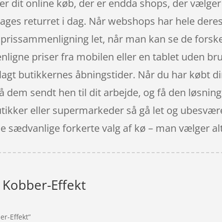
fter dit online køb, der er endda shops, der vælger
0 dages returret i dag. Når webshops har hele dere
n prissammenligning let, når man kan se de forsk
igne priser fra mobilen eller en tablet uden br
lagt butikkernes åbningstider. Når du har købt din
få dem sendt hen til dit arbejde, og få den løsning
ikker eller supermarkeder så gå let og ubesværet
de sædvanlige forkerte valg af kø – man vælger a
 Kobber-Effekt
er-Effekt”