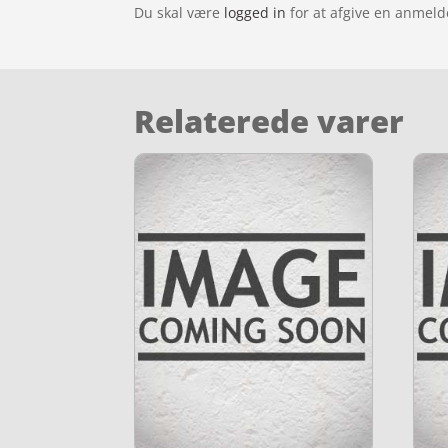
Du skal være
logged in
for at afgive en anmeld
Relaterede varer