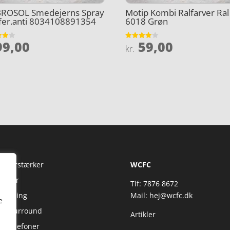
ROSOL Smedejerns Spray
Motip Kombi Ralfarver Ral
fer.anti 8034108891354
6018 Grøn
9,00
59,00
et
Vurderet
kr.
3.9
5
ud af 5
Fi Forstærker
WCFC
jtaler
Tlf: 7876 8672
reaming
Mail:
hej@wcfc.dk
e
 & Surround
Artikler
retelefoner