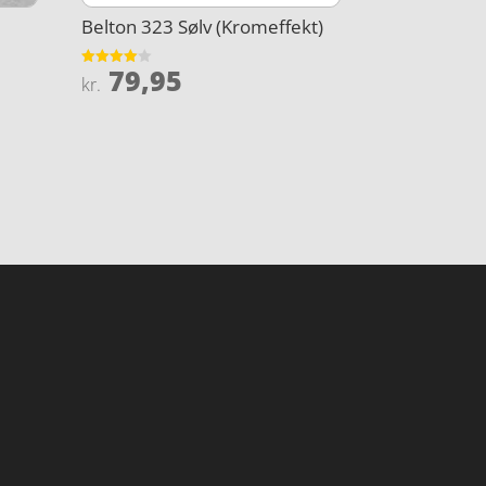
Belton 323 Sølv (Kromeffekt)
79,95
Vurderet
kr.
4
ud af 5