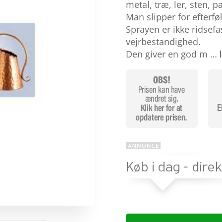
baseret
metal, træ, ler, sten, p
på
Man slipper for efterf
kundebedø
mmelser
Sprayen er ikke ridsef
vejrbestandighed.
Den giver en god m …