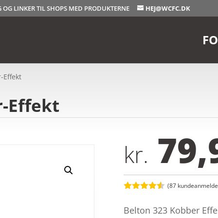
OG OG LINKER TIL SHOPS MED PRODUKTERNE
HEJ@WCFC.DK
FO
-Effekt
-Effekt
79,
kr.
(
87
kundeanmeldel
Bedømt
som
4.5
Belton 323 Kobber Effe
ud af 5