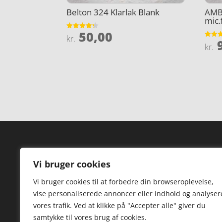
Belton 324 Klarlak Blank
AMB
mic.
50,00
Vurderet
kr.
9
4.3
Vurder
kr.
ud af 5
3.9
ud af 
Forside
Hi
Vi bruger cookies
Varer
Hø
Vi bruger cookies til at forbedre din browseroplevelse,
Kontakt
St
vise personaliserede annoncer eller indhold og analyser
TV
vores trafik. Ved at klikke på "Accepter alle" giver du
samtykke til vores brug af cookies.
Hø