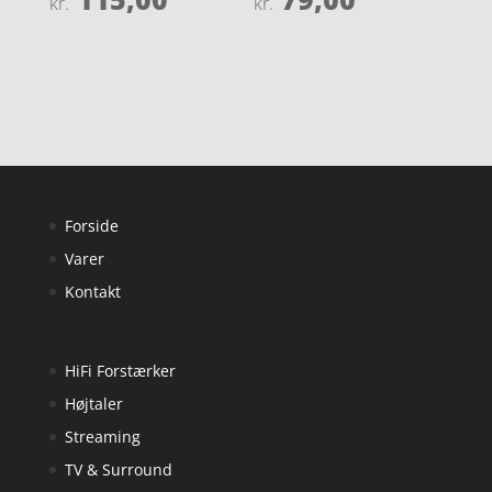
kr.
kr.
4.3
4.2
ud af 5
ud af 5
Forside
Varer
Kontakt
HiFi Forstærker
Højtaler
Streaming
TV & Surround