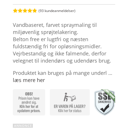
(
93
kundeanmeldelser)
Bedømt
som
4.8
Vandbaseret, farvet spraymaling til
ud af 5
baseret på
miljøvenlig sprøjtelakering.
kundebedøm
Belton free er lugtfri og næsten
melser
fuldstændig fri for opløsningsmidler.
Vejrbestandig og ikke falmende, derfor
velegnet til indendørs og udendørs brug.
Produktet kan bruges på mange underl …
læs mere her