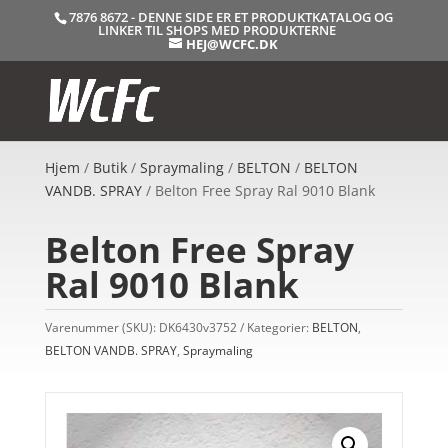
7876 8672 - DENNE SIDE ER ET PRODUKTKATALOG OG
LINKER TIL SHOPS MED PRODUKTERNE
HEJ@WCFC.DK
Hjem
/
Butik
/
Spraymaling
/
BELTON
/
BELTON
VANDB. SPRAY
/ Belton Free Spray Ral 9010 Blank
Belton Free Spray
Ral 9010 Blank
Varenummer (SKU):
DK6430v3752
Kategorier:
BELTON
,
BELTON VANDB. SPRAY
,
Spraymaling