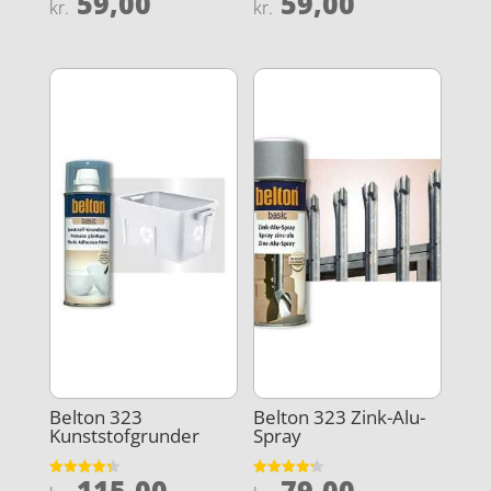
59,00
59,00
kr.
kr.
4.5
4.1
ud af 5
ud af 5
Belton 323
Belton 323 Zink-Alu-
Kunststofgrunder
Spray
115,00
79,00
Vurderet
Vurderet