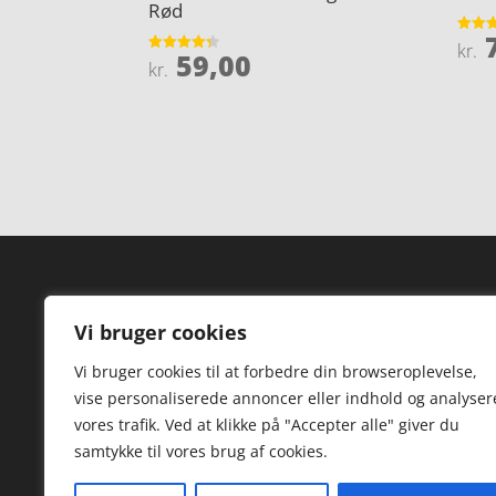
Rød
7
Vurder
kr.
59,00
4.5
Vurderet
kr.
ud af 
4.3
ud af 5
Forside
Hi
Vi bruger cookies
Varer
Hø
Vi bruger cookies til at forbedre din browseroplevelse,
Kontakt
St
vise personaliserede annoncer eller indhold og analyser
TV
vores trafik. Ved at klikke på "Accepter alle" giver du
samtykke til vores brug af cookies.
Hø