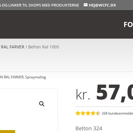
OG OG LINKER TIL SHOPS MED PRODUKTERNE
HEJ@WCFC.DK
FO
 RAL FARVER
/ Belton Ral 1005
N RAL FARVER
,
Spraymaling
57,
kr.
(
68
kundeanmeldel
Bedømt
som
4.4
Belton 324
ud af 5