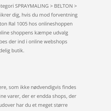
e kategori SPRAYMALING > BELTON >
sikrer dig, hvis du mod forventning
elton Ral 1005 hos onlineshoppen
 online shoppens kæmpe udvalg
Købes der ind i online webshops
elig butik.
gere, som ikke nødvendigvis findes
dine varer, der er endda shops, der
rudover har du et meget større