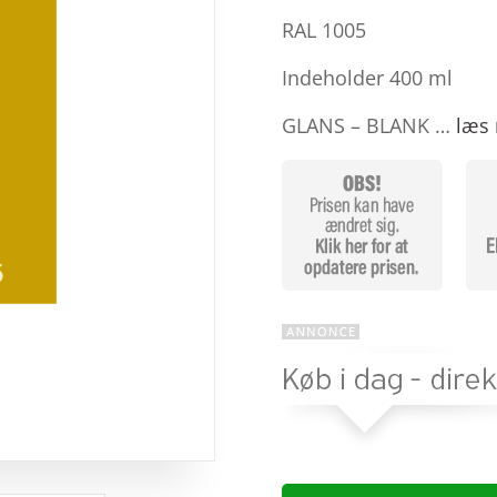
baseret
på
RAL 1005
kundebedø
mmelser
Indeholder 400 ml
GLANS – BLANK …
læs 