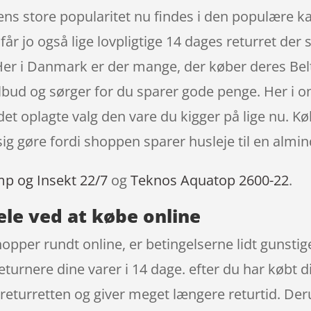
dens store popularitet nu findes i den populær
 jo også lige lovpligtige 14 dages returret der 
. Her i Danmark er der mange, der køber deres B
ilbud og sørger for du sparer gode penge. Her i
r det oplagte valg den vare du kigger på lige nu. 
ig gøre fordi shoppen sparer husleje til en almind
mp og Insekt 22/7
og
Teknos Aquatop 2600-22
.
ele ved at købe online
hopper rundt online, er betingelserne lidt gunsti
returnere dine varer i 14 dage. efter du har købt 
returretten og giver meget længere returtid. De