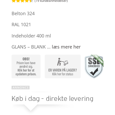
(
19
kundeanmeldelser)
Bedømt
som
4.4
Belton 324
ud af 5
baseret
på
RAL 1021
kundebedø
mmelser
Indeholder 400 ml
GLANS – BLANK …
læs mere her