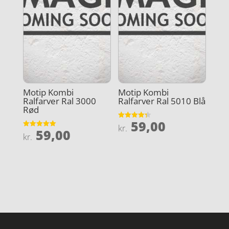
Motip Kombi
Motip Kombi
Ralfarver Ral 3000
Ralfarver Ral 5010 Blå
Rød
59,00
Vurderet
kr.
59,00
4.3
Vurderet
kr.
ud af 5
5
ud af 5