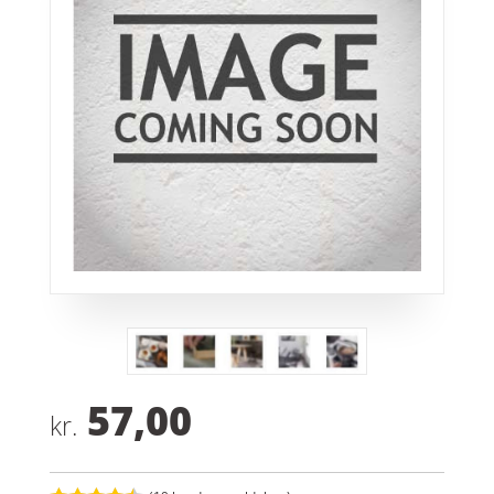
57,00
kr.