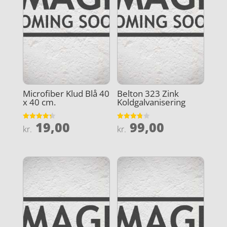
Microfiber Klud Blå 40
Belton 323 Zink
x 40 cm.
Koldgalvanisering
19,00
99,00
Vurderet
Vurderet
kr.
kr.
4.3
3.8
ud af 5
ud af 5