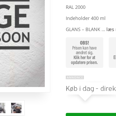
baseret
på
RAL 2000
kundebedø
mmelser
Indeholder 400 ml
GLANS – BLANK …
læs 