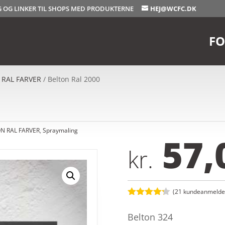
OG OG LINKER TIL SHOPS MED PRODUKTERNE
HEJ@WCFC.DK
FO
 RAL FARVER
/ Belton Ral 2000
N RAL FARVER
,
Spraymaling
57,
kr.
(
21
kundeanmeldel
Bedømt
som
4.2
Belton 324
ud af 5