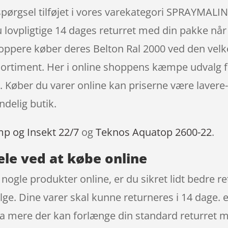
erspørgsel tilføjet i vores varekategori SPRAYM
u lovpligtige 14 dages returret med din pakke når
hoppere køber deres Belton Ral 2000 ved den vel
 sortiment. Her i online shoppens kæmpe udvalg fi
. Køber du varer online kan priserne være lavere-
ndelig butik.
mp og Insekt 22/7
og
Teknos Aquatop 2600-22
.
ele ved at købe online
t nogle produkter online, er du sikret lidt bedre 
lge. Dine varer skal kunne returneres i 14 dage. e
da mere der kan forlænge din standard returret