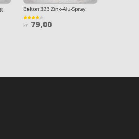
0g
Belton 323 Zink-Alu-Spray
79,00
Vurderet
kr.
4.2
ud af 5