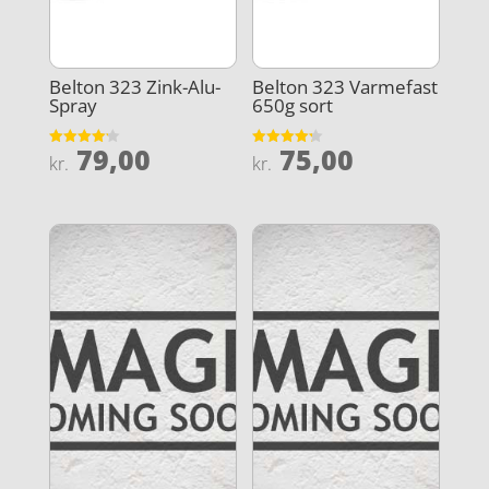
Belton 323 Zink-Alu-
Belton 323 Varmefast
Spray
650g sort
79,00
75,00
Vurderet
Vurderet
kr.
kr.
4.2
4.2
ud af 5
ud af 5