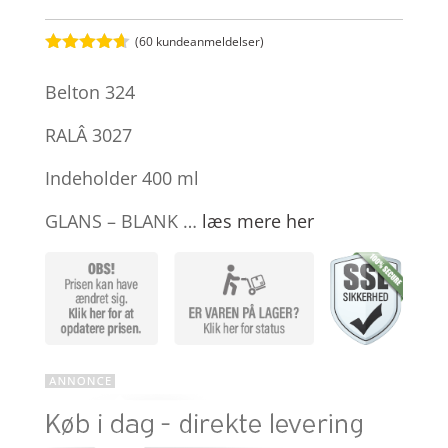
(
60
kundeanmeldelser)
Bedømt
som
4.6
Belton 324
ud af 5
baseret på
kundebedø
RALÂ 3027
mmelser
Indeholder 400 ml
GLANS – BLANK …
læs mere her