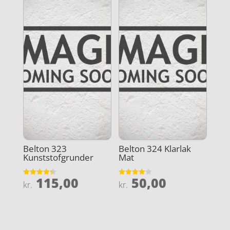
Belton 323
Belton 324 Klarlak
Kunststofgrunder
Mat
115,00
50,00
Vurderet
Vurderet
kr.
kr.
4.3
4.1
ud af 5
ud af 5