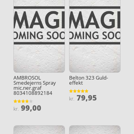
AMBROSOL
Belton 323 Guld-
Smedejerns Spray
effekt
mic.ner.graf
8034108892184
79,95
Vurderet
kr.
5
ud af 5
99,00
Vurderet
kr.
3.9
ud af 5