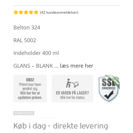
(
42
kundeanmeldelser)
Bedømt
som
4.8
Belton 324
ud af 5
baseret på
kundebedøm
RAL 5002
melser
Indeholder 400 ml
GLANS – BLANK …
læs mere her