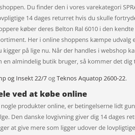
er i shoppen. Du finder den i vores varekategor
pligtige 14 dages returret hvis du skulle fortryde
hoppere køber deres Belton Ral 6010 i den kendt
 sortiment. Her i online shoppens kæmpe udvalg er
u kigger på lige nu. Når der handles i webshop ka
n almindelig butik bruger, så kommer det dig t
mp og Insekt 22/7
og
Teknos Aquatop 2600-22
.
ele ved at købe online
t nogle produkter online, er betingelserne lidt gu
ølge. Den danske lovgivning giver dig 14 dages ret
lger at give mere som ligger udover de lovpligtig