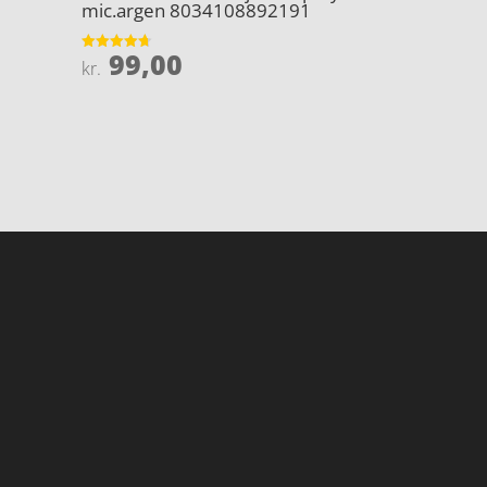
mic.argen 8034108892191
99,00
Vurderet
kr.
4.7
ud af 5