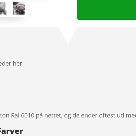
leder her:
lton Ral 6010 på nettet, og de ender oftest ud med
Farver