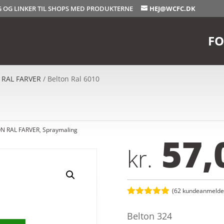
OG OG LINKER TIL SHOPS MED PRODUKTERNE
HEJ@WCFC.DK
FO
 RAL FARVER
/ Belton Ral 6010
N RAL FARVER
,
Spraymaling
57,
kr.
(
62
kundeanmeldel
Bedømt
som
4.9
Belton 324
ud af 5