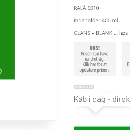
baseret på
kundebedøm
RALÂ 6010
melser
Indeholder 400 ml
GLANS – BLANK …
læs 