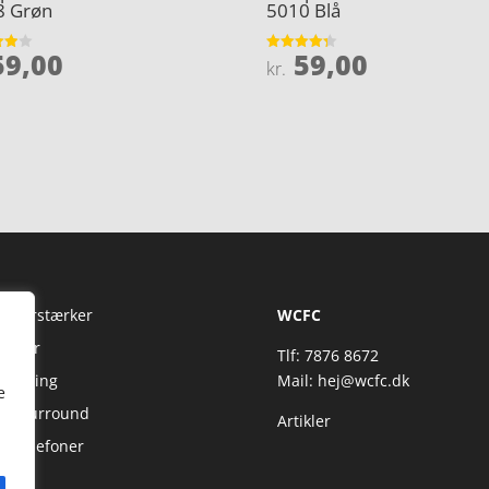
8 Grøn
5010 Blå
9,00
59,00
et
Vurderet
kr.
4.3
5
ud af 5
Fi Forstærker
WCFC
jtaler
Tlf: 7876 8672
reaming
Mail:
hej@wcfc.dk
e
 & Surround
Artikler
retelefoner