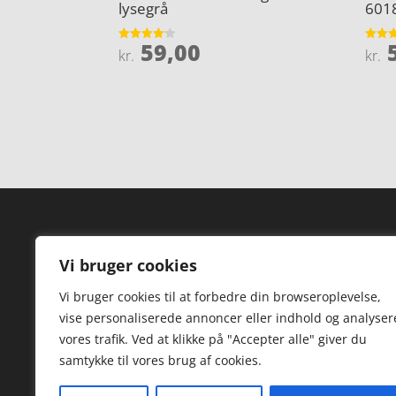
lysegrå
601
59,00
5
Vurderet
Vurder
kr.
kr.
4.1
3.9
ud af 5
ud af 
Forside
Hi
Vi bruger cookies
Varer
Hø
Vi bruger cookies til at forbedre din browseroplevelse,
Kontakt
St
vise personaliserede annoncer eller indhold og analyser
TV
vores trafik. Ved at klikke på "Accepter alle" giver du
samtykke til vores brug af cookies.
Hø