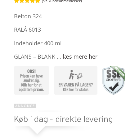
(
95
kundeanmeldelser)
Bedømt
som
4.9
Belton 324
ud af 5
baseret på
kundebedøm
RALÂ 6013
melser
Indeholder 400 ml
GLANS – BLANK …
læs mere her