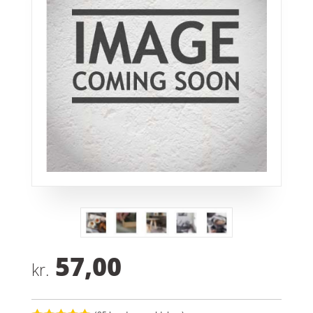
57,00
kr.