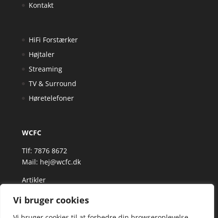
Kontakt
HiFi Forstærker
Højtaler
Streaming
TV & Surround
Høretelefoner
WCFC
Tlf: 7876 8672
Mail:
hej@wcfc.dk
Artikler
Vi bruger cookies
Vi bruger cookies til at forbedre din browseroplevelse,