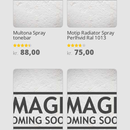
Multona Spray
Motip Radiator Spray
tonebar
Perlhvid Ral 1013
88,00
75,00
Vurderet
Vurderet
kr.
kr.
4.4
3.8
ud af 5
ud af 5