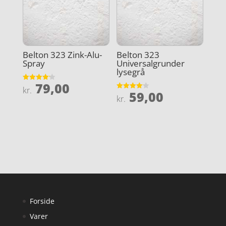
Belton 323 Zink-Alu-
Belton 323
Spray
Universalgrunder
lysegrå
79,00
Vurderet
kr.
59,00
4.2
Vurderet
kr.
ud af 5
4.1
ud af 5
Forside
Varer