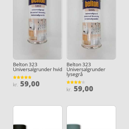
Belton 323
Belton 323
Universalgrunder hvid
Universalgrunder
lysegrå
59,00
Vurderet
kr.
59,00
4.9
Vurderet
kr.
ud af 5
4.1
ud af 5