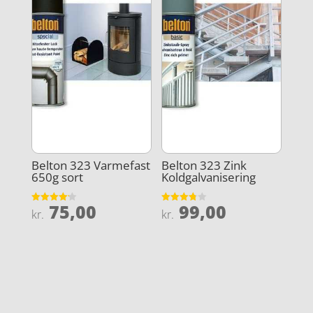
Belton 323 Varmefast
Belton 323 Zink
650g sort
Koldgalvanisering
75,00
99,00
Vurderet
Vurderet
kr.
kr.
4.2
3.8
ud af 5
ud af 5