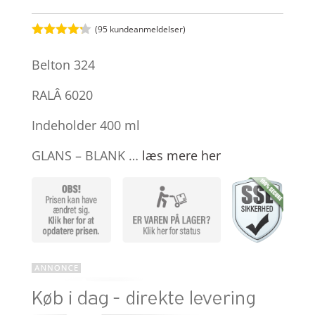
(
95
kundeanmeldelser)
Bedømt
som
4.2
Belton 324
ud af 5
baseret
på
RALÂ 6020
kundebedø
mmelser
Indeholder 400 ml
GLANS – BLANK …
læs mere her