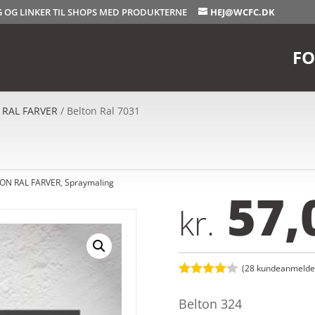
OG OG LINKER TIL SHOPS MED PRODUKTERNE
HEJ@WCFC.DK
FO
 RAL FARVER
/ Belton Ral 7031
ON RAL FARVER
,
Spraymaling
57,
kr.
(
28
kundeanmeldel
Bedømt
som
4.1
Belton 324
ud af 5