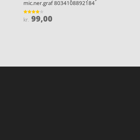
mic.ner.graf 8034108892184
99,00
Vurderet
kr.
3.9
ud af 5