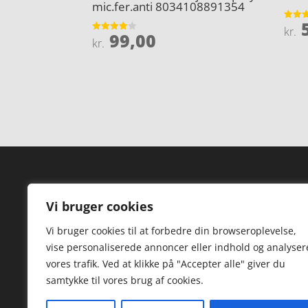
mic.fer.anti 8034108891354
5
Vurder
kr.
99,00
4.1
Vurderet
kr.
ud af 
3.9
ud af 5
Forside
Hi
Vi bruger cookies
Varer
Hø
Vi bruger cookies til at forbedre din browseroplevelse,
Kontakt
St
vise personaliserede annoncer eller indhold og analyser
TV
vores trafik. Ved at klikke på "Accepter alle" giver du
samtykke til vores brug af cookies.
Hø