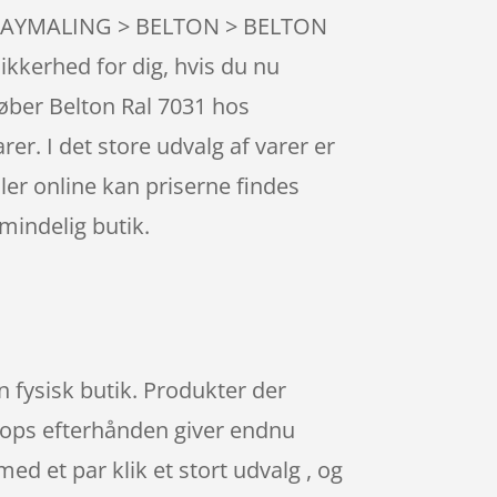
 SPRAYMALING > BELTON > BELTON
sikkerhed for dig, hvis du nu
køber Belton Ral 7031 hos
r. I det store udvalg af varer er
dler online kan priserne findes
lmindelig butik.
n fysisk butik. Produkter der
 shops efterhånden giver endnu
ed et par klik et stort udvalg , og