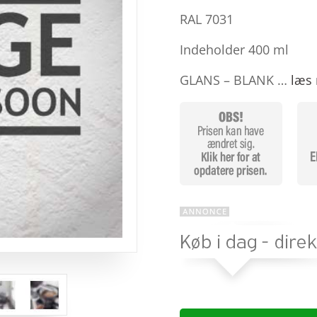
baseret
på
RAL 7031
kundebedø
mmelser
Indeholder 400 ml
GLANS – BLANK …
læs 