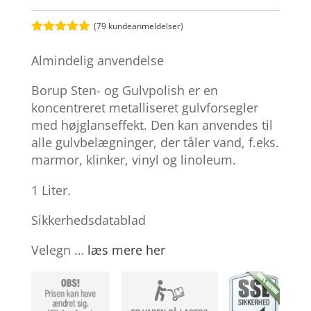
(
79
kundeanmeldelser)
Bedømt
som
4.8
Almindelig anvendelse
ud af 5
baseret på
kundebedøm
Borup Sten- og Gulvpolish er en
melser
koncentreret metalliseret gulvforsegler
med højglanseffekt. Den kan anvendes til
alle gulvbelægninger, der tåler vand, f.eks.
marmor, klinker, vinyl og linoleum.
1 Liter.
Sikkerhedsdatablad
Velegn …
læs mere her