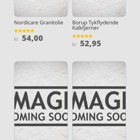
Nordicare Granitolie
Borup Tykflydende
Kalkfjerner
54,00
Vurderet
kr.
52,95
4.9
Vurderet
kr.
ud af 5
4.9
ud af 5