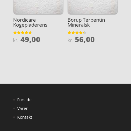
Nordicare
Borup Terpentin
Kogepladerens
Mineralsk
49,00
56,00
Vurderet
Vurderet
kr.
kr.
4.8
4.3
ud af 5
ud af 5
Forside
Varer
Kontakt