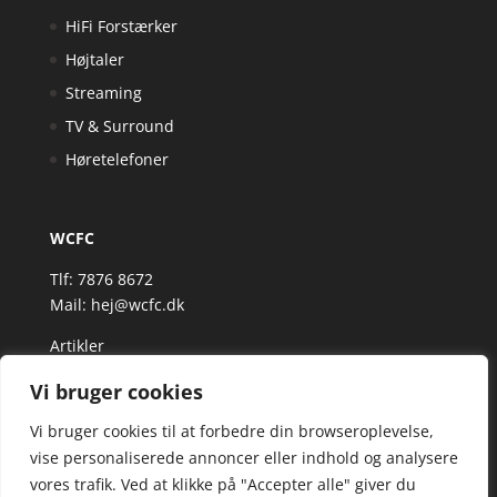
HiFi Forstærker
Højtaler
Streaming
TV & Surround
Høretelefoner
WCFC
Tlf: 7876 8672
Mail:
hej@wcfc.dk
Artikler
Vi bruger cookies
Vi bruger cookies til at forbedre din browseroplevelse,
vise personaliserede annoncer eller indhold og analysere
vores trafik. Ved at klikke på "Accepter alle" giver du