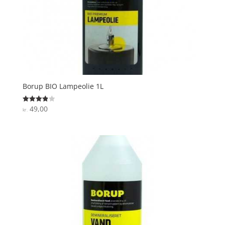
Borup BIO Lampeolie 1L
49,00
Vurderet
kr.
3.9
ud af 5