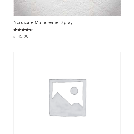
Nordicare Multicleaner Spray
49,00
Vurderet
kr.
4.5
ud af 5