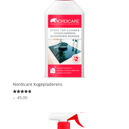
Nordicare Kogepladerens
49,00
Vurderet
kr.
4.8
ud af 5