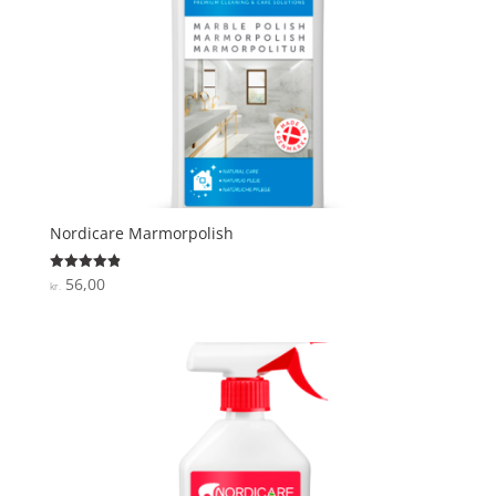
Nordicare Marmorpolish
56,00
Vurderet
kr.
4.9
ud af 5