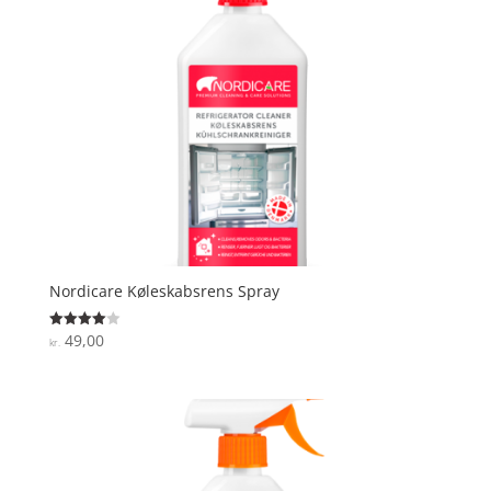
Nordicare Køleskabsrens Spray
49,00
Vurderet
kr.
4
ud af 5