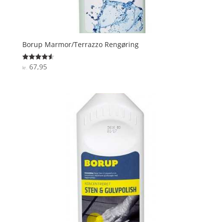
Borup Marmor/Terrazzo Rengøring
67,95
Vurderet
kr.
4.6
ud af 5