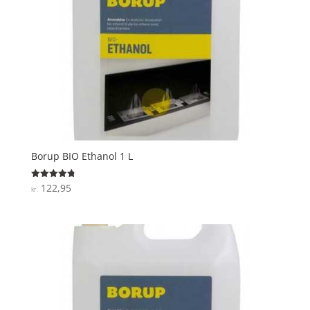
Borup BIO Ethanol 1 L
122,95
Vurderet
kr.
4.8
ud af 5