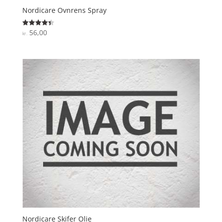
Nordicare Ovnrens Spray
56,00
Vurderet
kr.
4.4
ud af 5
Nordicare Skifer Olie