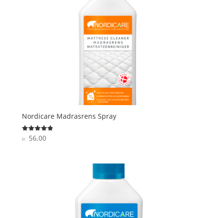
Nordicare Madrasrens Spray
56,00
Vurderet
kr.
4.9
ud af 5