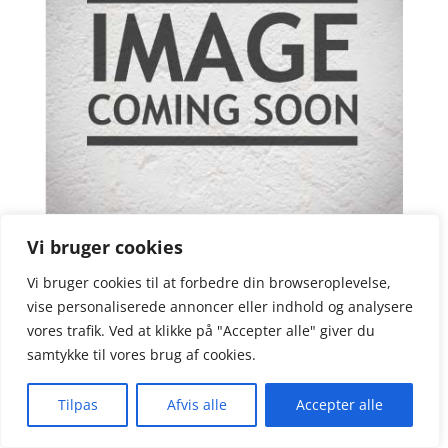
Vi bruger cookies
Nordicare Voksolie Bianco
Vi bruger cookies til at forbedre din browseroplevelse,
57,00
Vurderet
kr.
vise personaliserede annoncer eller indhold og analysere
4.5
ud af 5
vores trafik. Ved at klikke på "Accepter alle" giver du
samtykke til vores brug af cookies.
Tilpas
Afvis alle
Accepter alle