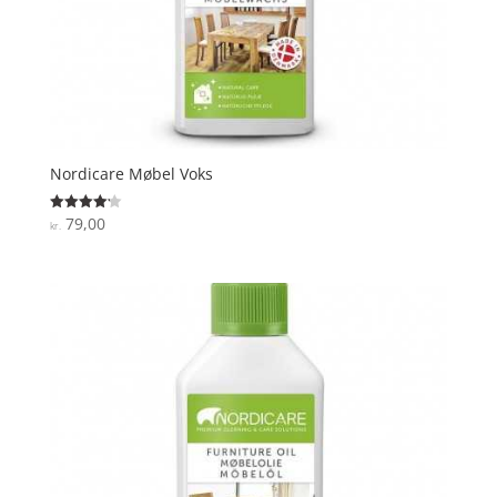
Nordicare Møbel Voks
79,00
Vurderet
kr.
4.2
ud af 5