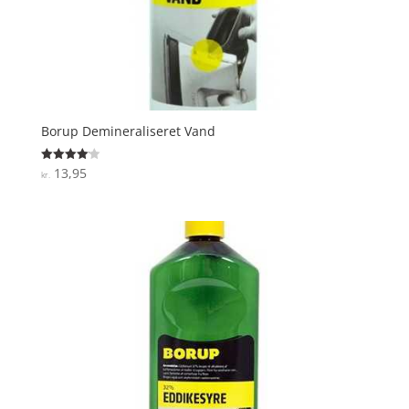
Borup Demineraliseret Vand
13,95
Vurderet
kr.
4.1
ud af 5