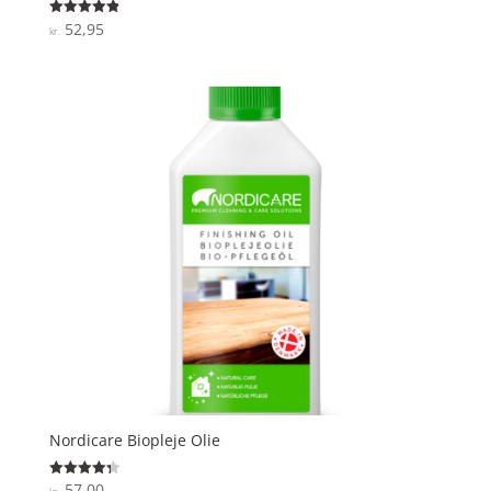
52,95
Vurderet
kr.
4.9
ud af 5
Nordicare Biopleje Olie
57,00
Vurderet