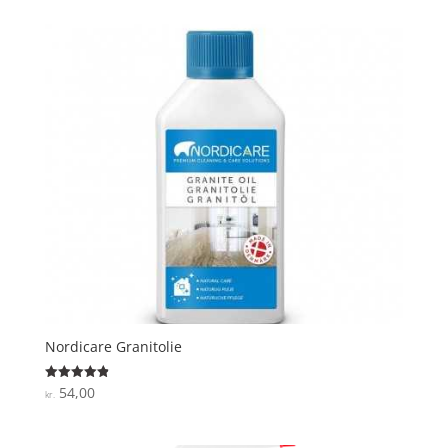
Nordicare Granitolie
54,00
Vurderet
kr.
4.9
ud af 5