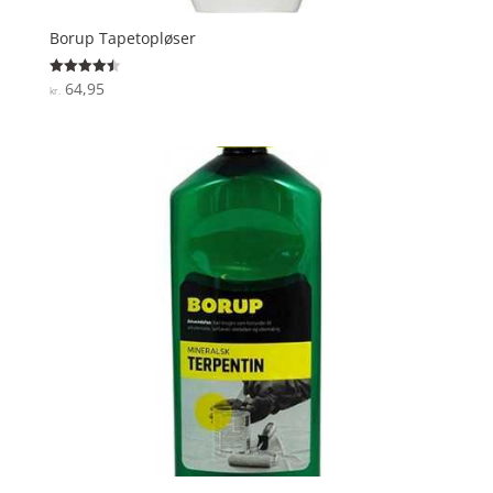
Borup Tapetopløser
64,95
Vurderet
kr.
4.5
ud af 5