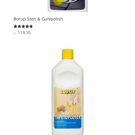
Borup Sten & Gulvpolish
118,95
Vurderet
kr.
4.8
ud af 5