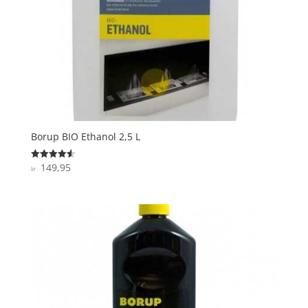
Borup BIO Ethanol 2,5 L
149,95
Vurderet
kr.
4.6
ud af 5