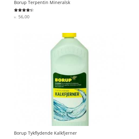
Borup Terpentin Mineralsk
56,00
Vurderet
kr.
4.3
ud af 5
Borup Tykflydende Kalkfjerner