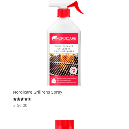
Nordicare Grillrens Spray
56,00
Vurderet
kr.
4.5
ud af 5