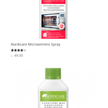
Nordicare Microovnrens Spray
49,00
Vurderet
kr.
4.2
ud af 5