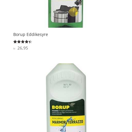
Borup Eddikesyre
26,95
Vurderet
kr.
4.4
ud af 5