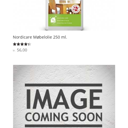
Nordicare Møbelolie 250 ml.
56,00
Vurderet
kr.
4.3
ud af 5