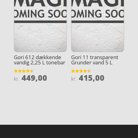
Gori 612 dækkende
Gori 11 transparent
vandig 2,25 L tonebar
Grunder vand 5 L
449,00
415,00
Vurderet
Vurderet
kr.
kr.
4.5
4.5
ud af 5
ud af 5