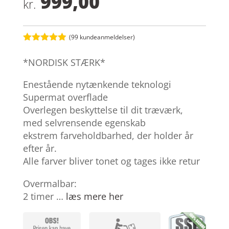
999,00
kr.
(
99
kundeanmeldelser)
Bedømt
som
4.9
*NORDISK STÆRK*
ud af 5
baseret på
kundebedøm
Enestående nytænkende teknologi
melser
Supermat overflade
Overlegen beskyttelse til dit træværk,
med selvrensende egenskab
ekstrem farveholdbarhed, der holder år
efter år.
Alle farver bliver tonet og tages ikke retur
Overmalbar:
2 timer …
læs mere her