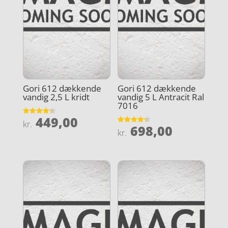
Gori 612 dækkende
Gori 612 dækkende
vandig 2,5 L kridt
vandig 5 L Antracit Ral
7016
449,00
Vurderet
kr.
698,00
4.3
Vurderet
kr.
ud af 5
4.3
ud af 5