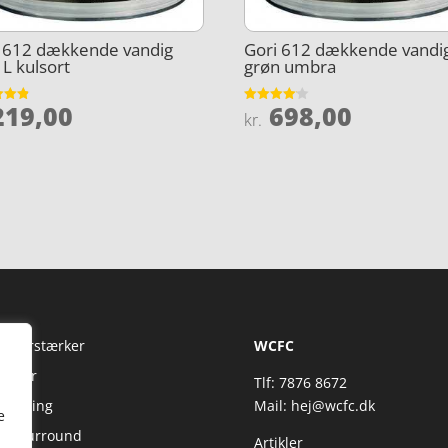
i 612 dækkende vandig
Gori 612 dækkende vandig
 L kulsort
grøn umbra
19,00
698,00
et
Vurderet
kr.
4.1
5
ud af 5
Fi Forstærker
WCFC
jtaler
Tlf: 7876 8672
reaming
Mail:
hej@wcfc.dk
e
 & Surround
Artikler