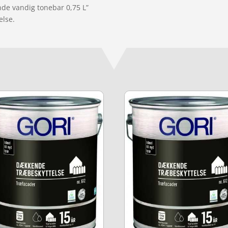
nde vandig tonebar 0,75 L”
else.