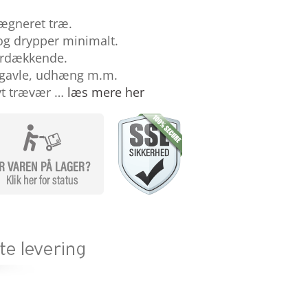
ægneret træ.
og drypper minimalt.
perdækkende.
r, gavle, udhæng m.m.
nyt trævær …
læs mere her