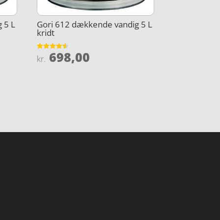
 5 L
Gori 612 dækkende vandig 5 L
kridt
698,00
Vurderet
kr.
4.5
ud af 5