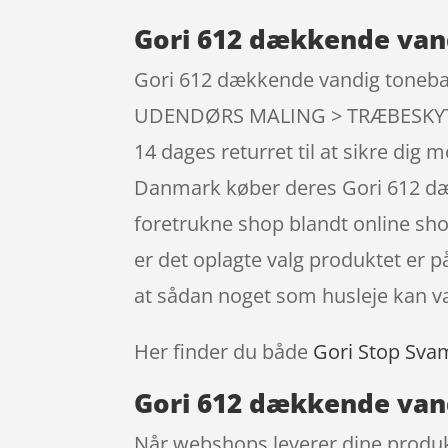
Gori 612 dækkende vand
Gori 612 dækkende vandig tonebar 
UDENDØRS MALING > TRÆBESKYTTEL
14 dages returret til at sikre dig 
Danmark køber deres Gori 612 dæ
foretrukne shop blandt online shop
er det oplagte valg produktet er p
at sådan noget som husleje kan v
Her finder du både
Gori Stop Sva
Gori 612 dækkende vand
Når webshops leverer dine produkter