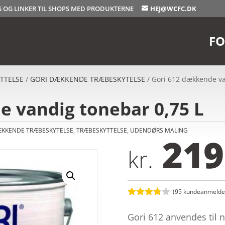
OG OG LINKER TIL SHOPS MED PRODUKTERNE
HEJ@WCFC.DK
FO
TTELSE
/
GORI DÆKKENDE TRÆBESKYTELSE
/ Gori 612 dækkende va
e vandig tonebar 0,75 L
ÆKKENDE TRÆBESKYTELSE
,
TRÆBESKYTTELSE
,
UDENDØRS MALING
219
kr.
(
95
kundeanmeldel
Bedømt
som
3.8
Gori 612 anvendes til n
ud af 5