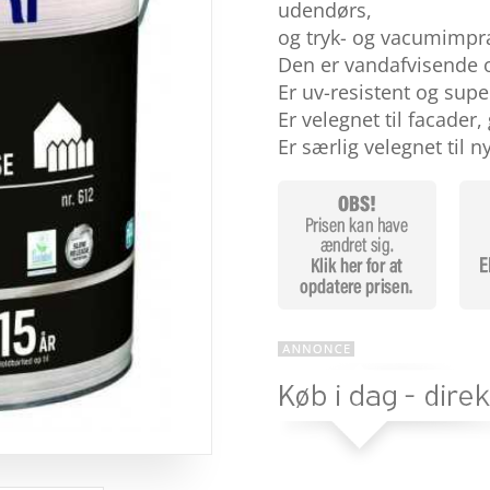
baseret
udendørs,
på
og tryk- og vacumimpr
kundebed
ømmels
Den er vandafvisende 
er
Er uv-resistent og su
Er velegnet til facade
Er særlig velegnet til 