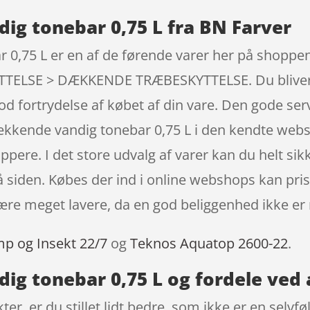
ig tonebar 0,75 L fra BN Farver
0,75 L er en af de førende varer her på shoppen, 
SE > DÆKKENDE TRÆBESKYTTELSE. Du bliver ved 
mod fortrydelse af købet af din vare. Den gode ser
kkende vandig tonebar 0,75 L i den kendte web
pere. I det store udvalg af varer kan du helt sikk
å siden. Købes der ind i online webshops kan pris
ære meget lavere, da en god beliggenhed ikke er
mp og Insekt 22/7
og
Teknos Aquatop 2600-22
.
ig tonebar 0,75 L og fordele ved 
, er du stillet lidt bedre, som ikke er en selvføl