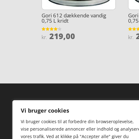
Gori 612 dækkende vandig
Gor
0,75 L kridt
0,75
219,00
2
Vurderet
Vurder
kr.
kr.
4.1
4.8
ud af 5
ud af 
Forside
Hi
Vi bruger cookies
Varer
Hø
Vi bruger cookies til at forbedre din browseroplevelse,
Kontakt
St
vise personaliserede annoncer eller indhold og analyser
TV
vores trafik. Ved at klikke på "Accepter alle" giver du