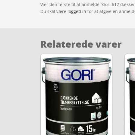
Vær den første til at anmelde “Gori 612 dække
Du skal være
logged in
for at afgive en anmeld
Relaterede varer