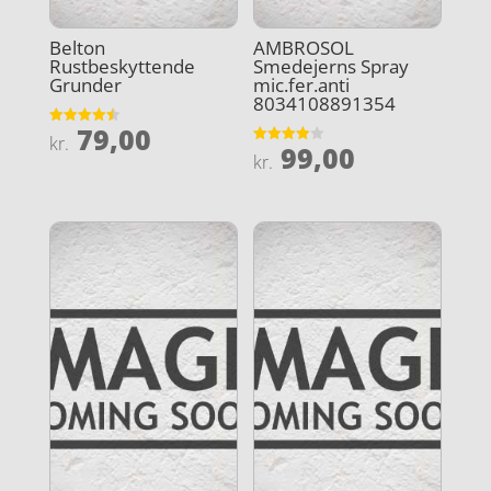
Belton
AMBROSOL
Rustbeskyttende
Smedejerns Spray
Grunder
mic.fer.anti
8034108891354
79,00
Vurderet
kr.
99,00
4.5
Vurderet
kr.
ud af 5
3.9
ud af 5