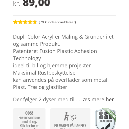
89,00
kr.
(
79
kundeanmeldelser)
Bedømt
som
4.6
Dupli Color Acryl er Maling & Grunder i et
ud af 5
baseret på
og samme Produkt.
kundebedø
Patenteret Fusion Plastic Adhesion
mmelser
Technology
ideel til bil og hjemme projekter
Maksimal Rustbeskyttelse
kan anvendes på overflader som metal,
Plast, Træ og glasfiber
Der følger 2 dyser med til …
læs mere her