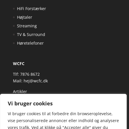
HiFi Forstærker
Højtaler
Streaming
TV & Surround
Høretelefoner
WCFC
Tlf: 7876 8672
Mail:
hej@wcfc.dk
Artikler
Vi bruger cookies
Vi bruger cookies til at forbedre din browseroplevelse,
vise personaliserede annoncer eller indhold og analysere
vores trafik. Ved at klikke på "Accepter alle" giver du