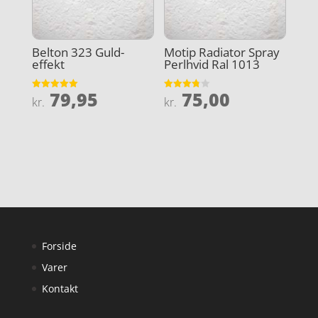
Belton 323 Guld-
Motip Radiator Spray
effekt
Perlhvid Ral 1013
79,95
75,00
Vurderet
Vurderet
kr.
kr.
5
3.8
ud af 5
ud af 5
Forside
Varer
Kontakt