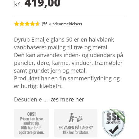
419,00
kr.
(
56
kundeanmeldelser)
Bedømt
som
4.5
Dyrup Emalje glans 50 er en halvblank
ud af 5
baseret
vandbaseret maling til træ og metal.
på
Den kan anvendes inden- og udendørs på
kundebedø
mmelser
paneler, døre, karme, vinduer, træmøbler
samt grundet jern og metal.
Produktet har en fin sammenflydning og
er hurtigt klæbefri.
Desuden e …
læs mere her