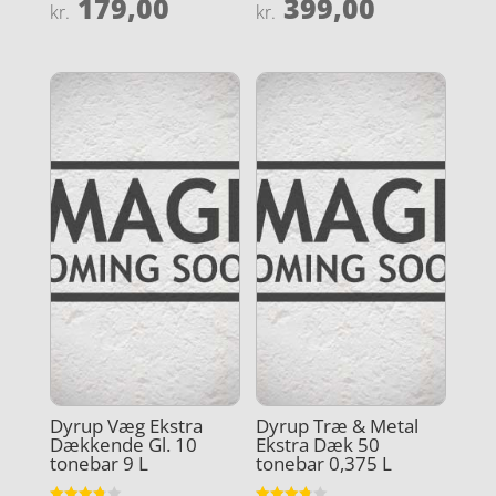
179,00
399,00
Vurderet
Vurderet
kr.
kr.
3.9
4.8
ud af 5
ud af 5
Dyrup Væg Ekstra
Dyrup Træ & Metal
Dækkende Gl. 10
Ekstra Dæk 50
tonebar 9 L
tonebar 0,375 L