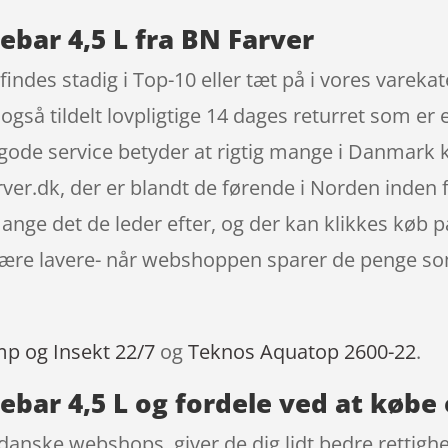
ebar 4,5 L fra BN Farver
 findes stadig i Top-10 eller tæt på i vores va
å tildelt lovpligtige 14 dages returret som er en
n gode service betyder at rigtig mange i Danmark
er.dk, der er blandt de førende i Norden inden f
ge det de leder efter, og der kan klikkes køb på
være lavere- når webshoppen sparer de penge som
mp og Insekt 22/7
og
Teknos Aquatop 2600-22
.
ebar 4,5 L og fordele ved at købe 
danske webshops, giver de dig lidt bedre rettighe