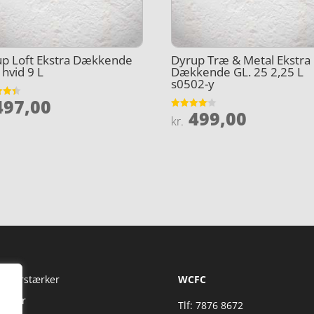
p Loft Ekstra Dækkende
Dyrup Træ & Metal Ekstra
2 hvid 9 L
Dækkende GL. 25 2,25 L
s0502-y
97,00
et
499,00
Vurderet
kr.
5
4.1
ud af 5
Fi Forstærker
WCFC
jtaler
Tlf: 7876 8672