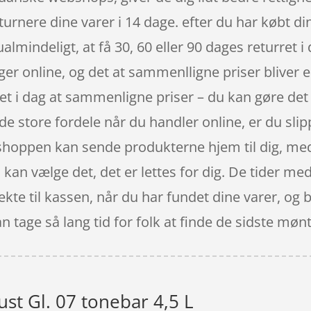
turnere dine varer i 14 dage. efter du har købt d
 ualmindeligt, at få 30, 60 eller 90 dages returret 
ligger online, og det at sammenlligne priser blive
r let i dag at sammenligne priser – du kan gøre d
de store fordele når du handler online, er du slip
ebshoppen kan sende produkterne hjem til dig, m
 kan vælge det, det er lettes for dig. De tider med 
rekte til kassen, når du har fundet dine varer, o
an tage så lang tid for folk at finde de sidste møn
st Gl. 07 tonebar 4,5 L