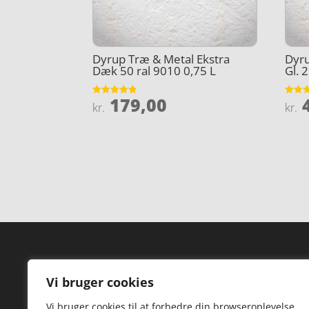
Dyrup Træ & Metal Ekstra
Dyru
Dæk 50 ral 9010 0,75 L
Gl. 
179,00
4
Vurderet
Vurder
kr.
kr.
4.8
4.4
ud af 5
ud af 
Forside
Hi
Vi bruger cookies
Varer
Hø
Vi bruger cookies til at forbedre din browseroplevelse,