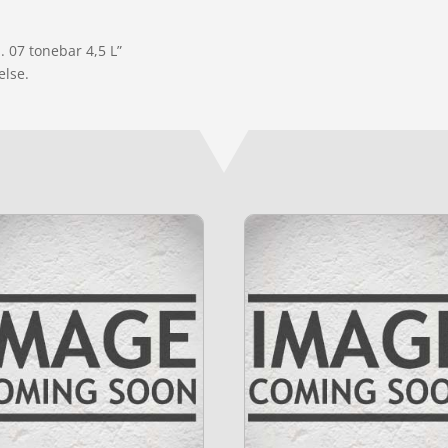
. 07 tonebar 4,5 L”
else.