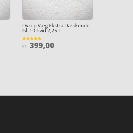
Dyrup Væg Ekstra Dækkende
Gl. 10 hvid 2,25 L
399,00
Vurderet
kr.
4.8
ud af 5