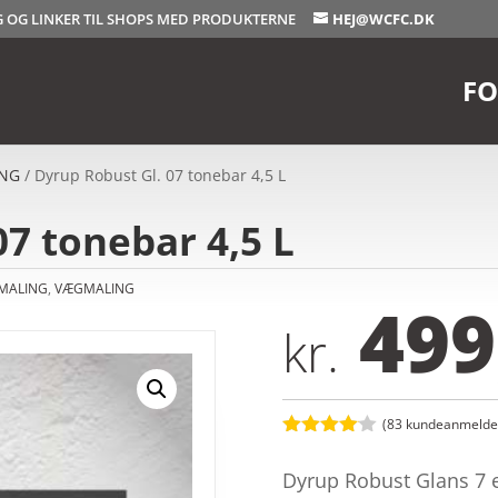
OG OG LINKER TIL SHOPS MED PRODUKTERNE
HEJ@WCFC.DK
FO
NG
/ Dyrup Robust Gl. 07 tonebar 4,5 L
07 tonebar 4,5 L
MALING
,
VÆGMALING
499
kr.
(
83
kundeanmeldel
Bedømt
som
4
Dyrup Robust Glans 7 e
ud af 5