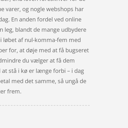
ine varer, og nogle webshops har
i dag. En anden fordel ved online
r en leg, blandt de mange udbydere
et i løbet af nul-komma-fem med
per for, at døje med at få bugseret
edmindre du vælger at få dem
at stå i kø er længe forbi – i dag
g betal med det samme, så ungå de
ter frem.