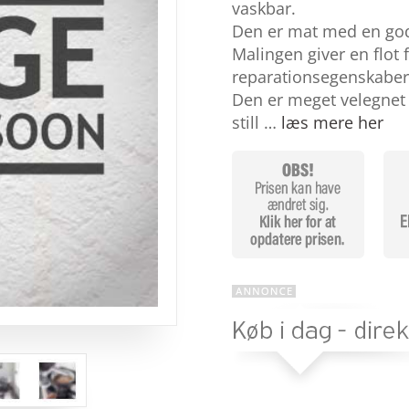
baseret
vaskbar.
på
Den er mat med en go
kundebed
ømmelse
Malingen giver en flot
r
reparationsegenskaber
Den er meget velegnet 
still …
læs mere her