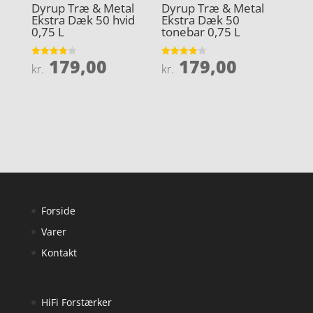
Dyrup Træ & Metal
Dyrup Træ & Metal
Ekstra Dæk 50 hvid
Ekstra Dæk 50
0,75 L
tonebar 0,75 L
179,00
179,00
Vurderet
Vurderet
kr.
kr.
3.9
3.9
ud af 5
ud af 5
Forside
Varer
Kontakt
HiFi Forstærker