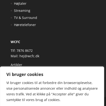
Højtaler
Streaming
TV & Surround
Høretelefoner
WCFC
Tlf: 7876 8672
Mail:
hej@wcfc.dk
Artikler
Vi bruger cookies
Vi bruger cookies til at forbedre din browseroplevelse,
vise personaliserede annoncer eller indhold og analysere
vores trafik. Ved at klikke på "Accepter alle" giver du
samtykke til vores brug af cookies.
Wcfc.dk er siden, der samler et bredt udvalg af