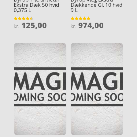
Ekstra Dæk 50 hvid
Dækkende Gl. 10 hvid
0,375 L
9 L
125,00
974,00
Vurderet
Vurderet
kr.
kr.
4.5
4.9
ud af 5
ud af 5