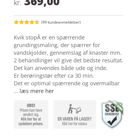
369,00
kr.
(
99
kundeanmeldelser)
Bedømt
som
4.4
Kvik stopÂ er en spærrende
ud af 5
baseret
grundingsmaling, der spærrer for
på
vandskjolder, gennemslag af knaster mm.
kundebedø
mmelser
2 behandlinger vil give det bedste resultat.
Det kan anvendes både ude og inde.
Er berøringstør efter ca 30 min.
Det er optimal spærrende og overmalbar
…
læs mere her